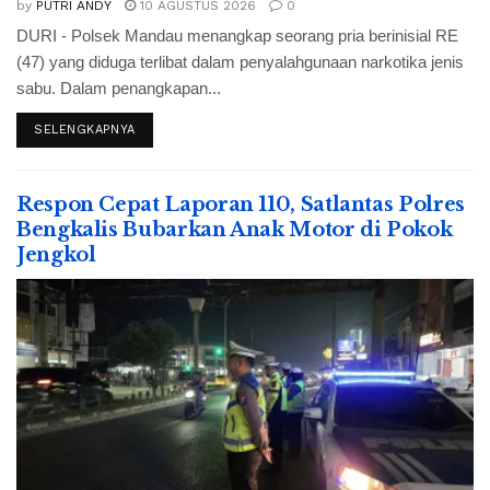
by
PUTRI ANDY
10 AGUSTUS 2026
0
DURI - Polsek Mandau menangkap seorang pria berinisial RE
(47) yang diduga terlibat dalam penyalahgunaan narkotika jenis
sabu. Dalam penangkapan...
SELENGKAPNYA
Respon Cepat Laporan 110, Satlantas Polres
Bengkalis Bubarkan Anak Motor di Pokok
Jengkol