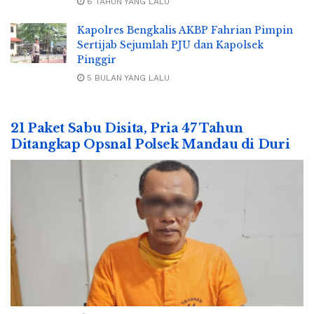
6 TAHUN YANG LALU
Kapolres Bengkalis AKBP Fahrian Pimpin
Sertijab Sejumlah PJU dan Kapolsek
Pinggir
5 BULAN YANG LALU
21 Paket Sabu Disita, Pria 47 Tahun
Ditangkap Opsnal Polsek Mandau di Duri