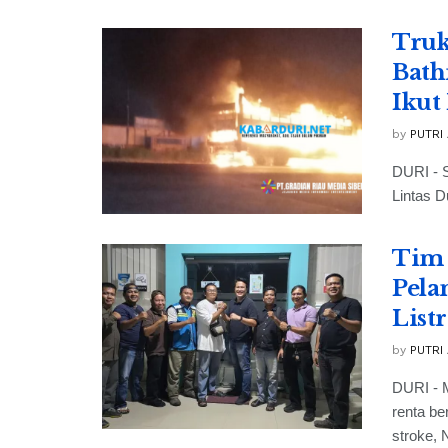
Truk
Bath
Ikut
by
PUTRI
DURI - S
Lintas D
Tim 
Pela
List
by
PUTRI
DURI - 
renta b
stroke, N