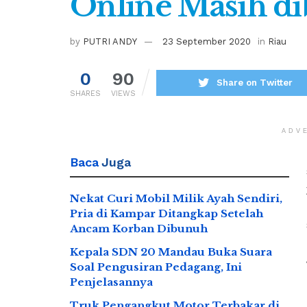
Online Masih d
by
PUTRI ANDY
23 September 2020
in
Riau
0
90
Share on Twitter
SHARES
VIEWS
ADV
Baca
Juga
Nekat Curi Mobil Milik Ayah Sendiri,
Pria di Kampar Ditangkap Setelah
Ancam Korban Dibunuh
Kepala SDN 20 Mandau Buka Suara
Soal Pengusiran Pedagang, Ini
Penjelasannya
Truk Pengangkut Motor Terbakar di