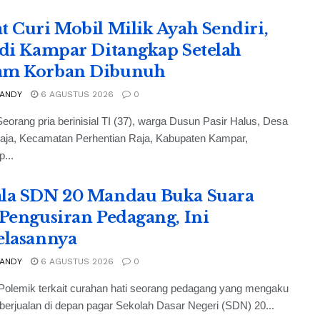
t Curi Mobil Milik Ayah Sendiri,
 di Kampar Ditangkap Setelah
am Korban Dibunuh
 ANDY
6 AGUSTUS 2026
0
eorang pria berinisial TI (37), warga Dusun Pasir Halus, Desa
Raja, Kecamatan Perhentian Raja, Kabupaten Kampar,
p...
la SDN 20 Mandau Buka Suara
 Pengusiran Pedagang, Ini
elasannya
 ANDY
6 AGUSTUS 2026
0
Polemik terkait curahan hati seorang pedagang yang mengaku
 berjualan di depan pagar Sekolah Dasar Negeri (SDN) 20...