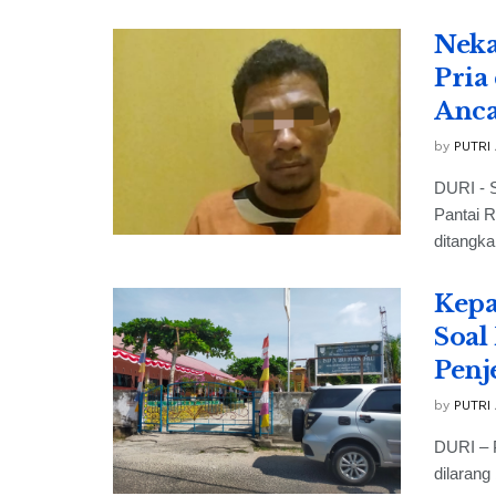
Neka
Pria
Anc
by
PUTRI
DURI - S
Pantai 
ditangka
Kepa
Soal
Penj
by
PUTRI
DURI – 
dilarang