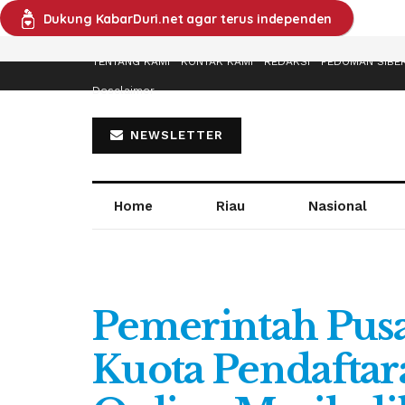
Dukung KabarDuri.net agar terus independen
TENTANG KAMI
KONTAK KAMI
REDAKSI
PEDOMAN SIBE
Desclaimer
NEWSLETTER
Home
Riau
Nasional
Pemerintah Pusa
Kuota Pendaftar