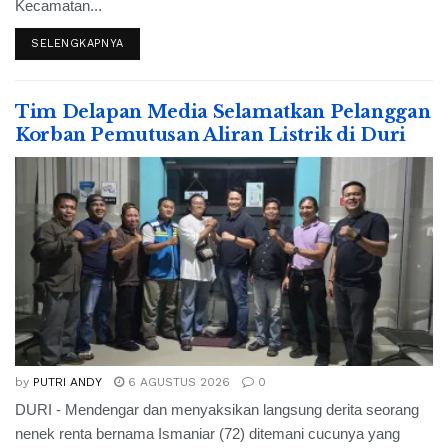
Kecamatan...
SELENGKAPNYA
Tim Delapan Media Selamatkan Pelanggan
Korban Pemutusan Aliran Listrik di Duri
by
PUTRI ANDY
6 AGUSTUS 2026
0
DURI - Mendengar dan menyaksikan langsung derita seorang
nenek renta bernama Ismaniar (72) ditemani cucunya yang