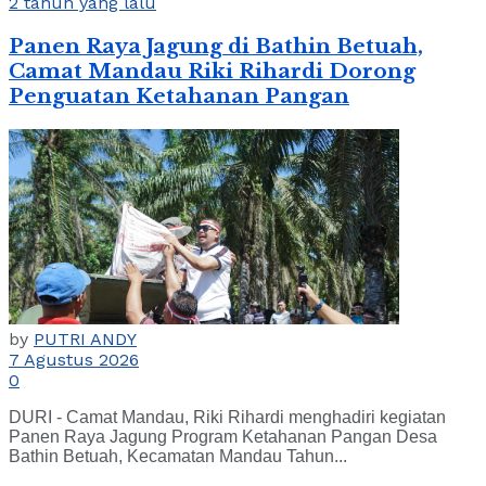
2 tahun yang lalu
Panen Raya Jagung di Bathin Betuah,
Camat Mandau Riki Rihardi Dorong
Penguatan Ketahanan Pangan
by
PUTRI ANDY
7 Agustus 2026
0
DURI - Camat Mandau, Riki Rihardi menghadiri kegiatan
Panen Raya Jagung Program Ketahanan Pangan Desa
Bathin Betuah, Kecamatan Mandau Tahun...