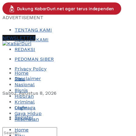
Dukung KabarDuri.net agar terus independen
ADVERTISEMENT
TENTANG KAMI
NEWSLETTER
KONTAK KAMI
REDAKSI
PEDOMAN SIBER
Privacy Policy
Home
Desclaimer
Riau
Nasional
Bisnis
Sabtu, Agustus 8, 2026
Hiburan
Kriminal
Login
Olahraga
Gaya Hidup
Register
Kesehatan
Home
Riau