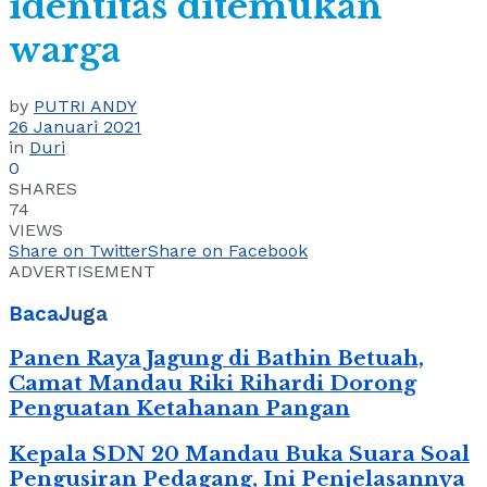
identitas ditemukan
warga
by
PUTRI ANDY
26 Januari 2021
in
Duri
0
SHARES
74
VIEWS
Share on Twitter
Share on Facebook
ADVERTISEMENT
Baca
Juga
Panen Raya Jagung di Bathin Betuah,
Camat Mandau Riki Rihardi Dorong
Penguatan Ketahanan Pangan
Kepala SDN 20 Mandau Buka Suara Soal
Pengusiran Pedagang, Ini Penjelasannya