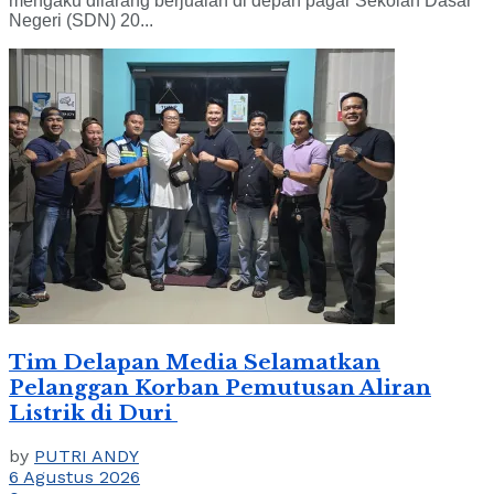
mengaku dilarang berjualan di depan pagar Sekolah Dasar
Negeri (SDN) 20...
Tim Delapan Media Selamatkan
Pelanggan Korban Pemutusan Aliran
Listrik di Duri
by
PUTRI ANDY
6 Agustus 2026