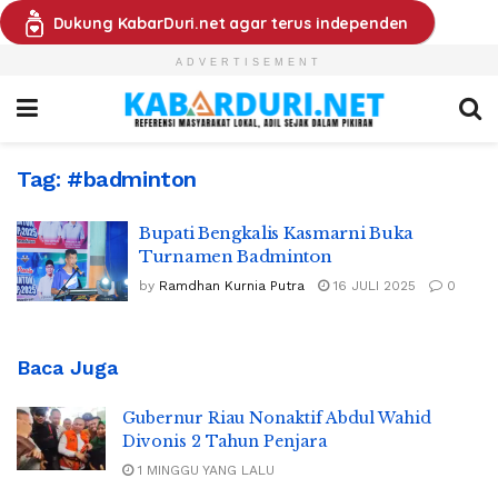
Dukung KabarDuri.net agar terus independen
ADVERTISEMENT
Tag:
#badminton
Bupati Bengkalis Kasmarni Buka
Turnamen Badminton
by
Ramdhan Kurnia Putra
16 JULI 2025
0
Baca Juga
Gubernur Riau Nonaktif Abdul Wahid
Divonis 2 Tahun Penjara
1 MINGGU YANG LALU