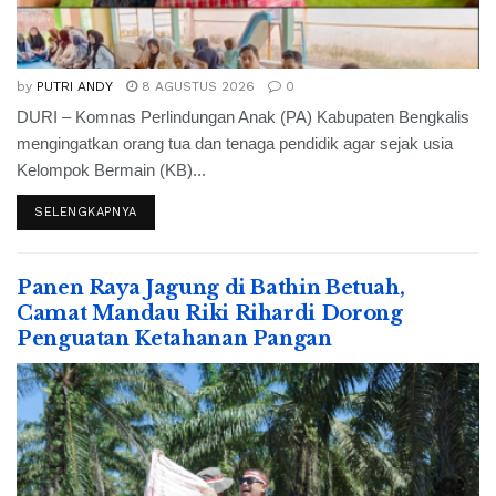
by
PUTRI ANDY
8 AGUSTUS 2026
0
DURI – Komnas Perlindungan Anak (PA) Kabupaten Bengkalis
mengingatkan orang tua dan tenaga pendidik agar sejak usia
Kelompok Bermain (KB)...
SELENGKAPNYA
Panen Raya Jagung di Bathin Betuah,
Camat Mandau Riki Rihardi Dorong
Penguatan Ketahanan Pangan