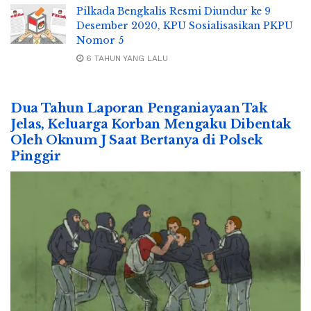
Pilkada Bengkalis Resmi Diundur ke 9
Desember 2020, KPU Sosialisasikan PKPU
Nomor 5
6 TAHUN YANG LALU
Dua Tahun Laporan Penganiayaan Tak
Jelas, Keluarga Korban Mengaku Dibentak
Oleh Oknum J Saat Bertanya di Polsek
Pinggir