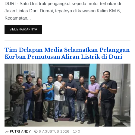
DURI - Satu Unit truk pengangkut sepeda motor terbakar di
Jalan Lintas Duri–Dumai, tepatnya di kawasan Kulim KM 6,
Kecamatan...
SELENGKAPNYA
Tim Delapan Media Selamatkan Pelanggan
Korban Pemutusan Aliran Listrik di Duri
by
PUTRI ANDY
6 AGUSTUS 2026
0