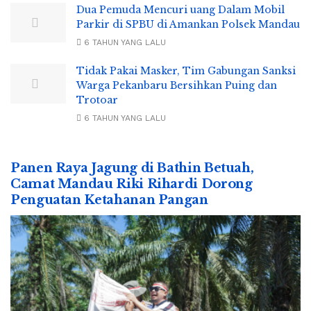
Dua Pemuda Mencuri uang Dalam Mobil
Parkir di SPBU di Amankan Polsek Mandau
6 TAHUN YANG LALU
Tidak Pakai Masker, Tim Gabungan Sanksi
Warga Pekanbaru Bersihkan Puing dan
Trotoar
6 TAHUN YANG LALU
Panen Raya Jagung di Bathin Betuah,
Camat Mandau Riki Rihardi Dorong
Penguatan Ketahanan Pangan