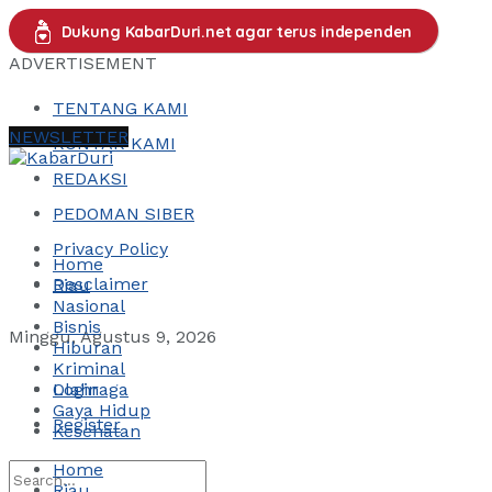
Dukung KabarDuri.net agar terus independen
ADVERTISEMENT
TENTANG KAMI
NEWSLETTER
KONTAK KAMI
REDAKSI
PEDOMAN SIBER
Privacy Policy
Home
Desclaimer
Riau
Nasional
Bisnis
Minggu, Agustus 9, 2026
Hiburan
Kriminal
Login
Olahraga
Gaya Hidup
Register
Kesehatan
Home
Riau