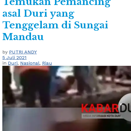
Temukan Pemancing
asal Duri yang
Tenggelam di Sungai
Mandau
by
PUTRI ANDY
5 Juli 2021
in
Duri
,
Nasional
,
Riau