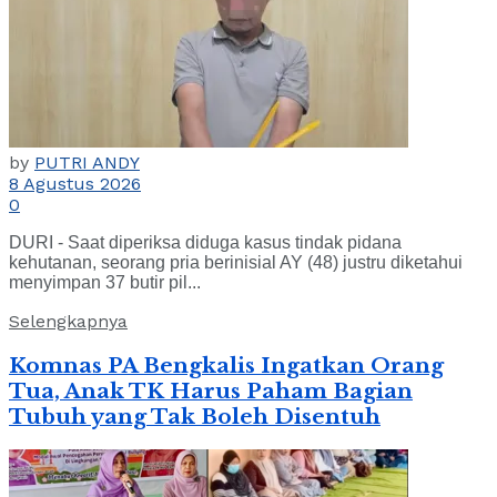
by
PUTRI ANDY
8 Agustus 2026
0
DURI - Saat diperiksa diduga kasus tindak pidana
kehutanan, seorang pria berinisial AY (48) justru diketahui
menyimpan 37 butir pil...
Selengkapnya
Komnas PA Bengkalis Ingatkan Orang
Tua, Anak TK Harus Paham Bagian
Tubuh yang Tak Boleh Disentuh