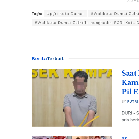
ADV
Tags:
#pgri kota Dumai
#Walikota Dumai Zulki
#Walikota Dumai Zulkifli menghadiri PGRI Kota 
Berita
Terkait
Saat
Kamp
Pil E
BY
PUTRI
DURI - S
pria beri