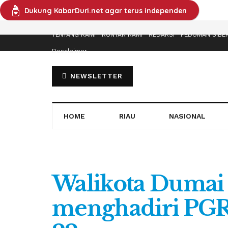
Dukung KabarDuri.net agar terus independen
TENTANG KAMI
KONTAK KAMI
REDAKSI
PEDOMAN SIBE
Desclaimer
NEWSLETTER
HOME
RIAU
NASIONAL
Walikota Dumai 
menghadiri PGR