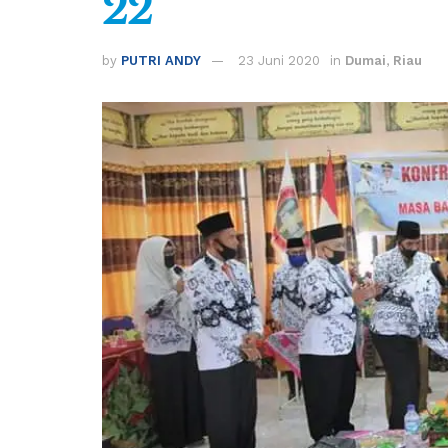
22
by
PUTRI ANDY
23 Juni 2020
in
Dumai
,
Riau