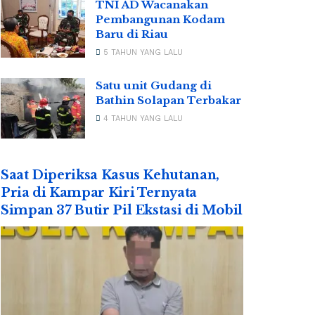
TNI AD Wacanakan
Pembangunan Kodam
Baru di Riau
5 TAHUN YANG LALU
Satu unit Gudang di
Bathin Solapan Terbakar
4 TAHUN YANG LALU
Saat Diperiksa Kasus Kehutanan,
Pria di Kampar Kiri Ternyata
Simpan 37 Butir Pil Ekstasi di Mobil