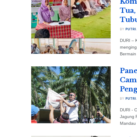
Komn
Tua,
Tubu
BY
PUTRI
DURI – 
menginga
Bermain 
Pane
Cama
Peng
BY
PUTRI
DURI - C
Jagung 
Mandau 