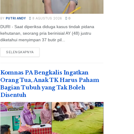
BY
PUTRI ANDY
8 AGUSTUS 2026
0
DURI - Saat diperiksa diduga kasus tindak pidana
kehutanan, seorang pria berinisial AY (48) justru
diketahui menyimpan 37 butir pil...
SELENGKAPNYA
Komnas PA Bengkalis Ingatkan
Orang Tua, Anak TK Harus Paham
Bagian Tubuh yang Tak Boleh
Disentuh