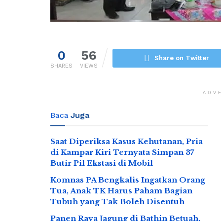
0
56
Share on Twitter
SHARES
VIEWS
ADV
Baca
Juga
Saat Diperiksa Kasus Kehutanan, Pria
di Kampar Kiri Ternyata Simpan 37
Butir Pil Ekstasi di Mobil
Komnas PA Bengkalis Ingatkan Orang
Tua, Anak TK Harus Paham Bagian
Tubuh yang Tak Boleh Disentuh
Panen Raya Jagung di Bathin Betuah,