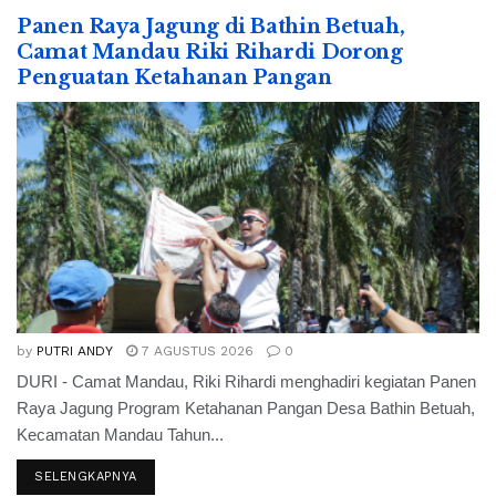
Panen Raya Jagung di Bathin Betuah,
Camat Mandau Riki Rihardi Dorong
Penguatan Ketahanan Pangan
by
PUTRI ANDY
7 AGUSTUS 2026
0
DURI - Camat Mandau, Riki Rihardi menghadiri kegiatan Panen
Raya Jagung Program Ketahanan Pangan Desa Bathin Betuah,
Kecamatan Mandau Tahun...
SELENGKAPNYA