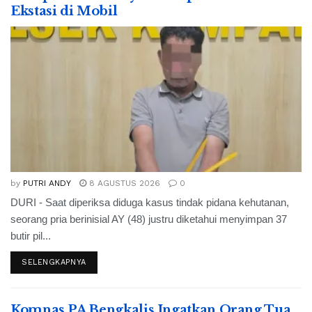
Ekstasi di Mobil
by
PUTRI ANDY
8 AGUSTUS 2026
0
DURI - Saat diperiksa diduga kasus tindak pidana kehutanan,
seorang pria berinisial AY (48) justru diketahui menyimpan 37
butir pil...
SELENGKAPNYA
Komnas PA Bengkalis Ingatkan Orang Tua,