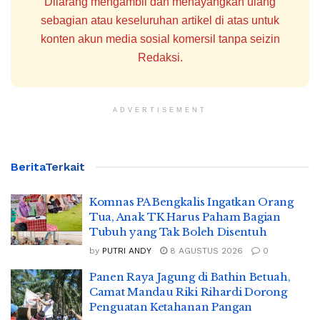
Dilarang mengambil dan menayangkan ulang
sebagian atau keseluruhan artikel di atas untuk
konten akun media sosial komersil tanpa seizin
Redaksi.
ADVERTISEMENT
Berita
Terkait
Komnas PA Bengkalis Ingatkan Orang
Tua, Anak TK Harus Paham Bagian
Tubuh yang Tak Boleh Disentuh
by
PUTRI ANDY
8 AGUSTUS 2026
0
Panen Raya Jagung di Bathin Betuah,
Camat Mandau Riki Rihardi Dorong
Penguatan Ketahanan Pangan