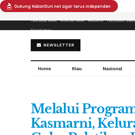
Dukung KabarDuri.net agar terus independen
TENTANG KAMI
KONTAK KAMI
REDAKSI
PEDOMAN SIBE
Desclaimer
NEWSLETTER
Home
Riau
Nasional
Melalui Progra
Kasmarni, Kelu