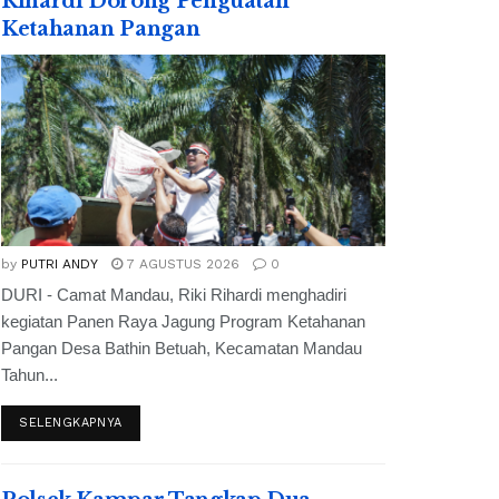
Rihardi Dorong Penguatan
Ketahanan Pangan
by
PUTRI ANDY
7 AGUSTUS 2026
0
DURI - Camat Mandau, Riki Rihardi menghadiri
kegiatan Panen Raya Jagung Program Ketahanan
Pangan Desa Bathin Betuah, Kecamatan Mandau
Tahun...
SELENGKAPNYA