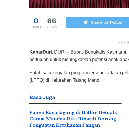
0
66
Share on Twitter
SHARES
VIEWS
ADV
KabarDuri,
DURI – Bupati Bengkalis Kasmarni,
bertujuan untuk meningkatkan potensi anak-an
Salah satu kegiatan program tersebut adalah 
(LPTQ) di Kelurahan Talang Mandi.
Baca
Juga
Panen Raya Jagung di Bathin Betuah,
Camat Mandau Riki Rihardi Dorong
Penguatan Ketahanan Pangan