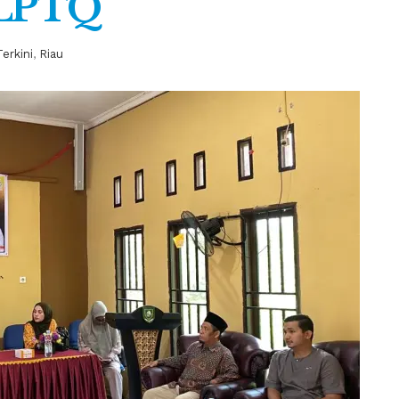
 LPTQ
Terkini
,
Riau