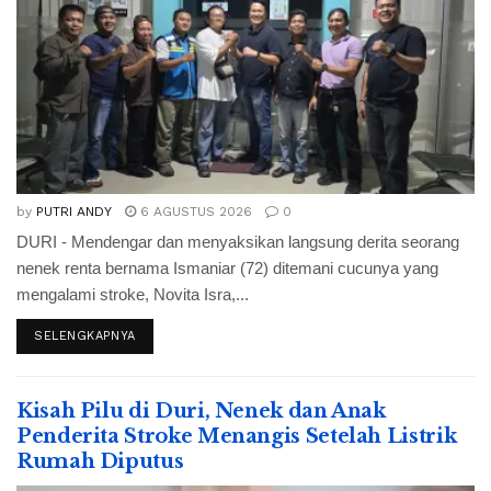
by
PUTRI ANDY
6 AGUSTUS 2026
0
DURI - Mendengar dan menyaksikan langsung derita seorang
nenek renta bernama Ismaniar (72) ditemani cucunya yang
mengalami stroke, Novita Isra,...
SELENGKAPNYA
Kisah Pilu di Duri, Nenek dan Anak
Penderita Stroke Menangis Setelah Listrik
Rumah Diputus