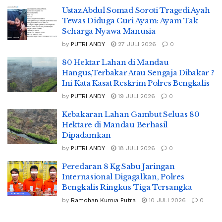
Ustaz Abdul Somad Soroti Tragedi Ayah
Tewas Diduga Curi Ayam: Ayam Tak
Seharga Nyawa Manusia
by
PUTRI ANDY
27 JULI 2026
0
80 Hektar Lahan di Mandau
Hangus,Terbakar Atau Sengaja Dibakar ?
Ini Kata Kasat Reskrim Polres Bengkalis
by
PUTRI ANDY
19 JULI 2026
0
Kebakaran Lahan Gambut Seluas 80
Hektare di Mandau Berhasil
Dipadamkan
by
PUTRI ANDY
18 JULI 2026
0
Peredaran 8 Kg Sabu Jaringan
Internasional Digagalkan, Polres
Bengkalis Ringkus Tiga Tersangka
by
Ramdhan Kurnia Putra
10 JULI 2026
0