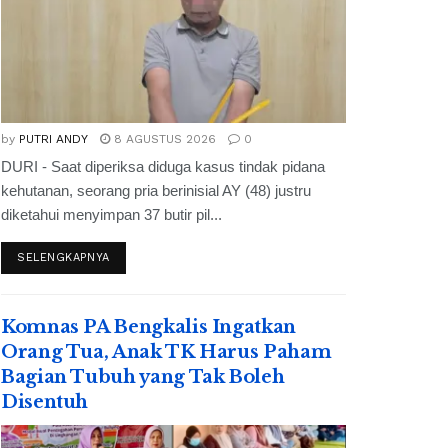
by
PUTRI ANDY
8 AGUSTUS 2026
0
DURI - Saat diperiksa diduga kasus tindak pidana
kehutanan, seorang pria berinisial AY (48) justru
diketahui menyimpan 37 butir pil...
SELENGKAPNYA
Komnas PA Bengkalis Ingatkan
Orang Tua, Anak TK Harus Paham
Bagian Tubuh yang Tak Boleh
Disentuh