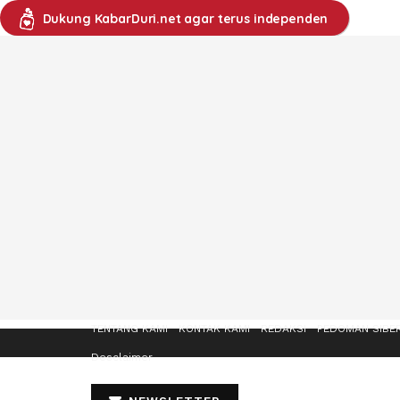
Dukung KabarDuri.net agar terus independen
TENTANG KAMI
KONTAK KAMI
REDAKSI
PEDOMAN SIBE
Desclaimer