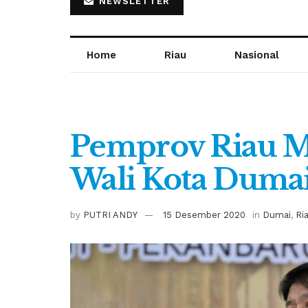
NEWSLETTER
Home
Riau
Nasional
Pemprov Riau M
Wali Kota Duma
by
PUTRI ANDY
15 Desember 2020
in
Dumai
,
Ri