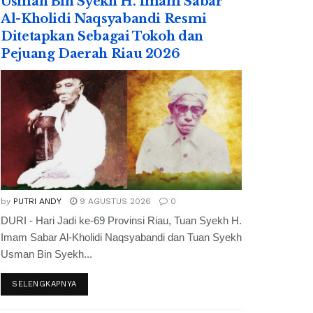
Usman Bin Syekh H. Imam Sabar
Al-Kholidi Naqsyabandi Resmi
Ditetapkan Sebagai Tokoh dan
Pejuang Daerah Riau 2026
by
PUTRI ANDY
9 AGUSTUS 2026
0
DURI - Hari Jadi ke-69 Provinsi Riau, Tuan Syekh H.
Imam Sabar Al-Kholidi Naqsyabandi dan Tuan Syekh
Usman Bin Syekh...
SELENGKAPNYA