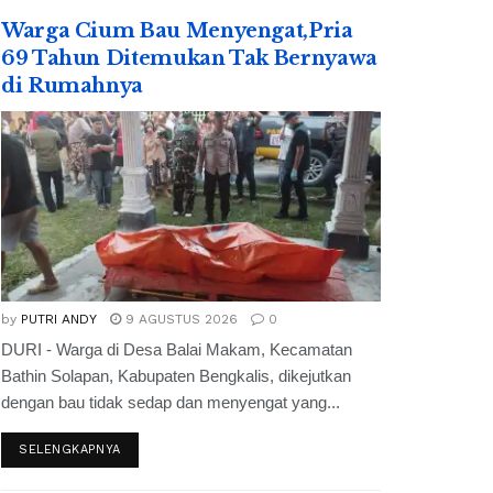
Warga Cium Bau Menyengat,Pria
69 Tahun Ditemukan Tak Bernyawa
di Rumahnya
by
PUTRI ANDY
9 AGUSTUS 2026
0
DURI - Warga di Desa Balai Makam, Kecamatan
Bathin Solapan, Kabupaten Bengkalis, dikejutkan
dengan bau tidak sedap dan menyengat yang...
SELENGKAPNYA