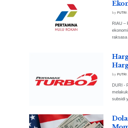
Ekon
by
PUTRI
RIAU – P
ekonomi 
raksasa 
Harg
Har
by
PUTRI
DURI - 
melakuk
subsidi y
Dola
Mome