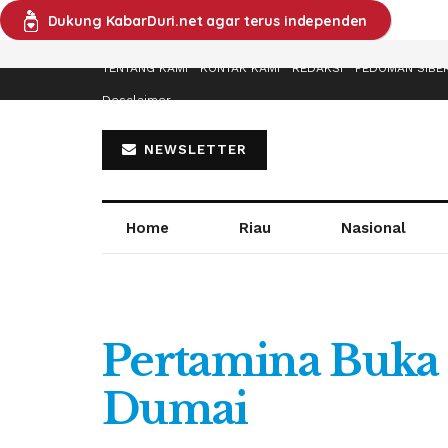
Dukung KabarDuri.net agar terus independen
TENTANG KAMI
KONTAK KAMI
REDAKSI
PEDOMAN SIBE
Desclaimer
NEWSLETTER
Home
Riau
Nasional
Pertamina Buka 
Dumai