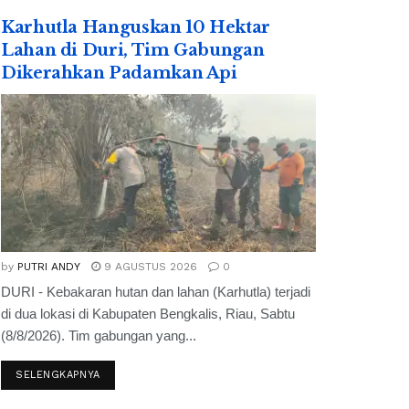
Karhutla Hanguskan 10 Hektar
Lahan di Duri, Tim Gabungan
Dikerahkan Padamkan Api
by
PUTRI ANDY
9 AGUSTUS 2026
0
DURI - Kebakaran hutan dan lahan (Karhutla) terjadi
di dua lokasi di Kabupaten Bengkalis, Riau, Sabtu
(8/8/2026). Tim gabungan yang...
SELENGKAPNYA