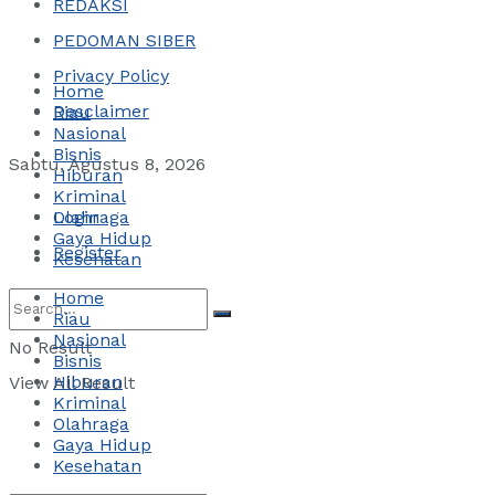
REDAKSI
PEDOMAN SIBER
Privacy Policy
Home
Desclaimer
Riau
Nasional
Bisnis
Sabtu, Agustus 8, 2026
Hiburan
Kriminal
Login
Olahraga
Gaya Hidup
Register
Kesehatan
Home
Riau
Nasional
No Result
Bisnis
Hiburan
View All Result
Kriminal
Olahraga
Gaya Hidup
Kesehatan