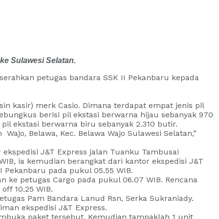
ke Sulawesi Selatan.
 diserahkan petugas bandara SSK II Pekanbaru kepada
n kasir) merk Casio. Dimana terdapat empat jenis pil
ebungkus berisi pil ekstasi berwarna hijau sebanyak 970
 pil ekstasi berwarna biru sebanyak 2.310 butir.
h Wajo, Belawa, Kec. Belawa Wajo Sulawesi Selatan,”
or ekspedisi J&T Express jalan Tuanku Tambusai
IB, ia kemudian berangkat dari kantor ekspedisi J&T
I Pekanbaru pada pukul 05.55 WIB.
n ke petugas Cargo pada pukul 06.07 WIB. Rencana
off 10.25 WIB.
petugas Pam Bandara Lanud Rsn, Serka Sukraniady.
iman ekspedisi J&T Express.
mbuka paket tersebut. Kemudian tampaklah 1 unit