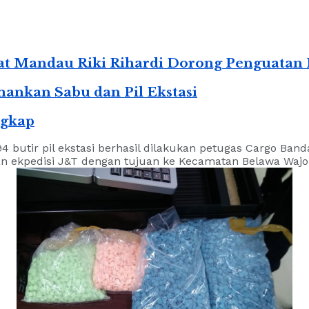
mat Mandau Riki Rihardi Dorong Penguatan
ankan Sabu dan Pil Ekstasi
ngkap
utir pil ekstasi berhasil dilakukan petugas Cargo Banda
an ekpedisi J&T dengan tujuan ke Kecamatan Belawa Wajo