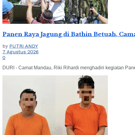
Panen Raya Jagung di Bathin Betuah, Ca
by
PUTRI ANDY
7 Agustus 2026
0
DURI - Camat Mandau, Riki Rihardi menghadiri kegiatan P