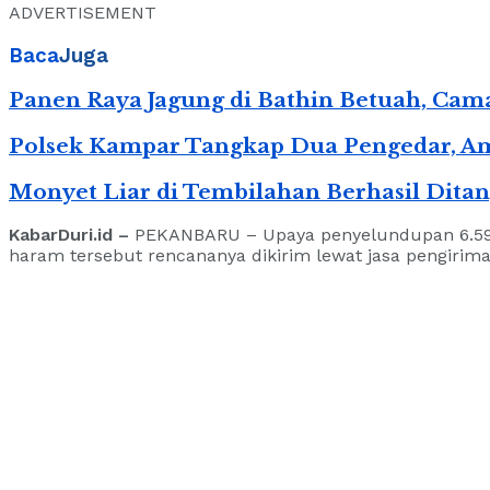
ADVERTISEMENT
Baca
Juga
Panen Raya Jagung di Bathin Betuah, Ca
Polsek Kampar Tangkap Dua Pengedar, Am
Monyet Liar di Tembilahan Berhasil Dita
KabarDuri.id –
PEKANBARU – Upaya penyelundupan 6.594 b
haram tersebut rencananya dikirim lewat jasa pengirim