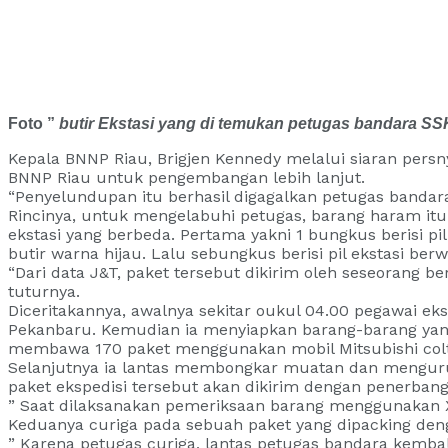
Foto ”
butir Ekstasi yang di temukan petugas bandara SSK
Kepala BNNP Riau, Brigjen Kennedy melalui siaran persn
BNNP Riau untuk pengembangan lebih lanjut.
“Penyelundupan itu berhasil digagalkan petugas bandara 
Rincinya, untuk mengelabuhi petugas, barang haram itu 
ekstasi yang berbeda. Pertama yakni 1 bungkus berisi pi
butir warna hijau. Lalu sebungkus berisi pil ekstasi ber
“Dari data J&T, paket tersebut dikirim oleh seseorang b
tuturnya.
Diceritakannya, awalnya sekitar oukul 04.00 pegawai ek
Pekanbaru. Kemudian ia menyiapkan barang-barang yang
membawa 170 paket menggunakan mobil Mitsubishi colt d
Selanjutnya ia lantas membongkar muatan dan menguru
paket ekspedisi tersebut akan dikirim dengan penerban
” Saat dilaksanakan pemeriksaan barang menggunakan X
Keduanya curiga pada sebuah paket yang dipacking den
” Karena petugas curiga, lantas petugas bandara kemb