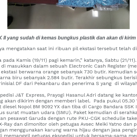
 II yang sudah di kemas bungkus plastik dan akan di kirim 
ya mengatakan saat ini ribuan pil ekstasi tersebut telah
pada Kamis (19/11) pagi kemarin,” katanya, Sabtu (21/11).
di masukkan dalam sebuah Electronic Cash Register (mesi
l ekstasi berwarna orange sebanyak 730 butir. Kemudian s
warna biru sebanyak 2.584 butir. Terakhir sebungkus berisi
erinisial DF dari Pekanbaru dan penerima S yang di wilaya
spedisi J&T Express, Prayogi Hasanul Adri datang ke kant
 akan dikirim dengan memberi label. Pada pukul 05.30 W
iesel Nopol BM 9092 YX dan tiba di Cargo Bandara SSK I
s surat muatan udara (SMU). Paket kemudian di serahka
gan pesawat Garuda dengan rute PKU-CGK schedulle take 
-Ray dan dimonitor oleh petugas Avsec Meiki Yatno dan 
gan menggunakan karung warna hijau dengan jasa pengir
ali memanggil petugas ekspedisi untuk bersama-sama me