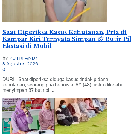
Saat Diperiksa Kasus Kehutanan, Pria di
Kampar Kiri Ternyata Simpan 37 Butir Pil
Ekstasi di Mobil
by
PUTRI ANDY
8 Agustus 2026
0
DURI - Saat diperiksa diduga kasus tindak pidana
kehutanan, seorang pria berinisial AY (48) justru diketahui
menyimpan 37 butir pil...