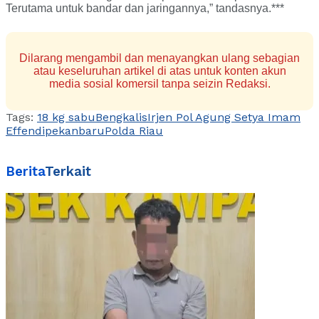
Terutama untuk bandar dan jaringannya,” tandasnya.***
Dilarang mengambil dan menayangkan ulang sebagian
atau keseluruhan artikel di atas untuk konten akun
media sosial komersil tanpa seizin Redaksi.
Tags:
18 kg sabu
Bengkalis
Irjen Pol Agung Setya Imam
Effendi
pekanbaru
Polda Riau
Berita
Terkait