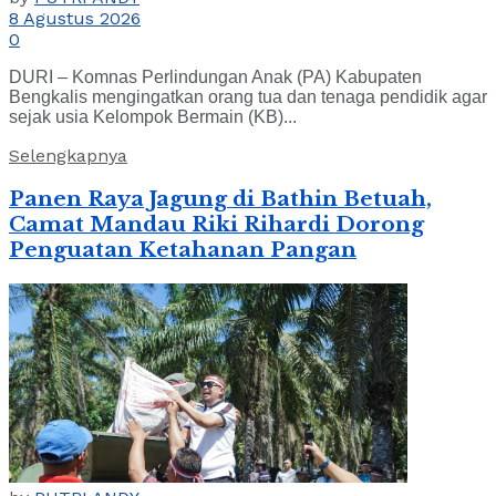
8 Agustus 2026
0
DURI – Komnas Perlindungan Anak (PA) Kabupaten
Bengkalis mengingatkan orang tua dan tenaga pendidik agar
sejak usia Kelompok Bermain (KB)...
Selengkapnya
Panen Raya Jagung di Bathin Betuah,
Camat Mandau Riki Rihardi Dorong
Penguatan Ketahanan Pangan