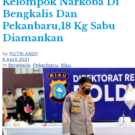
Kelompok Narkoba Di
Bengkalis Dan
Pekanbaru,18 Kg Sabu
Diamankan
by
PUTRI ANDY
6 April 2021
in
Bengkalis
,
Pekanbaru
,
Riau