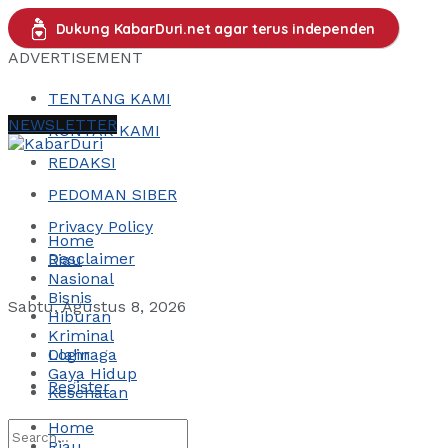
Dukung KabarDuri.net agar terus independen
ADVERTISEMENT
TENTANG KAMI
NEWSLETTER
KONTAK KAMI
REDAKSI
PEDOMAN SIBER
Privacy Policy
Home
Desclaimer
Riau
Nasional
Bisnis
Sabtu, Agustus 8, 2026
Hiburan
Kriminal
Login
Olahraga
Gaya Hidup
Register
Kesehatan
Home
Riau