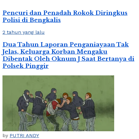
Pencuri dan Penadah Rokok Diringkus
Polisi di Bengkalis
2 tahun yang lalu
Dua Tahun Laporan Penganiayaan Tak
Jelas, Keluarga Korban Mengaku
Dibentak Oleh Oknum J Saat Bertanya di
Polsek Pinggir
by
PUTRI ANDY