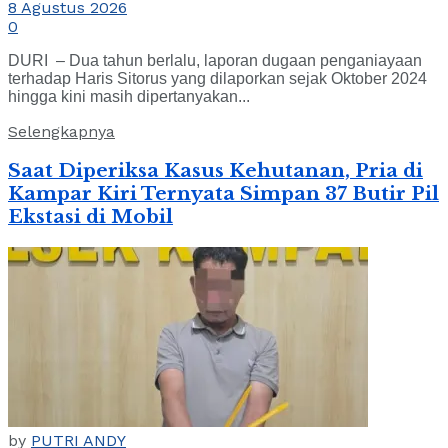
8 Agustus 2026
0
DURI – Dua tahun berlalu, laporan dugaan penganiayaan
terhadap Haris Sitorus yang dilaporkan sejak Oktober 2024
hingga kini masih dipertanyakan...
Selengkapnya
Saat Diperiksa Kasus Kehutanan, Pria di
Kampar Kiri Ternyata Simpan 37 Butir Pil
Ekstasi di Mobil
by
PUTRI ANDY