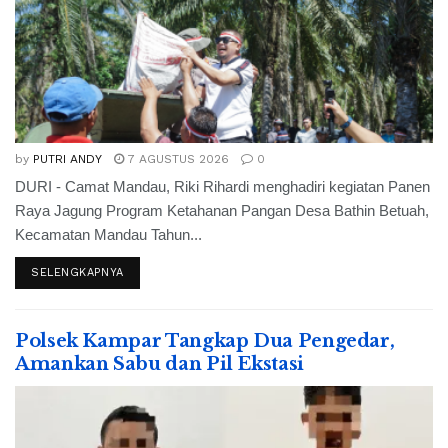
by
PUTRI ANDY
7 AGUSTUS 2026
0
DURI - Camat Mandau, Riki Rihardi menghadiri kegiatan Panen
Raya Jagung Program Ketahanan Pangan Desa Bathin Betuah,
Kecamatan Mandau Tahun...
SELENGKAPNYA
Polsek Kampar Tangkap Dua Pengedar,
Amankan Sabu dan Pil Ekstasi