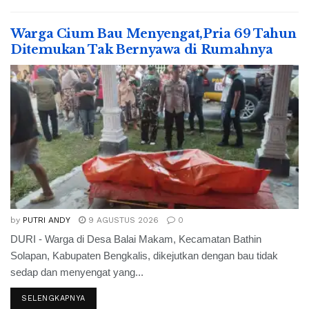
Warga Cium Bau Menyengat,Pria 69 Tahun
Ditemukan Tak Bernyawa di Rumahnya
by
PUTRI ANDY
9 AGUSTUS 2026
0
DURI - Warga di Desa Balai Makam, Kecamatan Bathin
Solapan, Kabupaten Bengkalis, dikejutkan dengan bau tidak
sedap dan menyengat yang...
SELENGKAPNYA