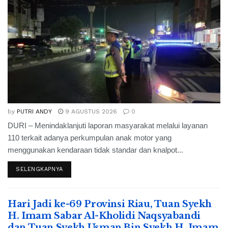
by
PUTRI ANDY
9 AGUSTUS 2026
0
DURI – Menindaklanjuti laporan masyarakat melalui layanan
110 terkait adanya perkumpulan anak motor yang
menggunakan kendaraan tidak standar dan knalpot...
SELENGKAPNYA
Hari Jadi ke-69 Provinsi Riau, Tuan Syekh
H. Imam Sabar Al-Kholidi Naqsyabandi
dan Tuan Syekh Usman Bin Syekh H. Imam