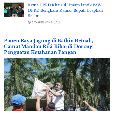
Ketua DPRD Khairul Umam lantik PAW
DPRD Bengkalis Zainal, Bupati Ucapkan
Selamat
3 TAHUN YANG LALU
Panen Raya Jagung di Bathin Betuah,
Camat Mandau Riki Rihardi Dorong
Penguatan Ketahanan Pangan