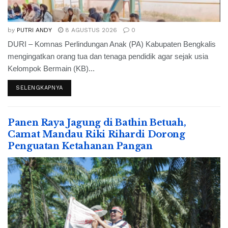
by
PUTRI ANDY
8 AGUSTUS 2026
0
DURI – Komnas Perlindungan Anak (PA) Kabupaten Bengkalis
mengingatkan orang tua dan tenaga pendidik agar sejak usia
Kelompok Bermain (KB)...
SELENGKAPNYA
Panen Raya Jagung di Bathin Betuah,
Camat Mandau Riki Rihardi Dorong
Penguatan Ketahanan Pangan