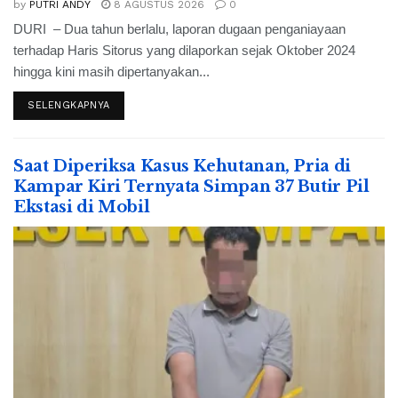
by
PUTRI ANDY
8 AGUSTUS 2026
0
DURI – Dua tahun berlalu, laporan dugaan penganiayaan
terhadap Haris Sitorus yang dilaporkan sejak Oktober 2024
hingga kini masih dipertanyakan...
SELENGKAPNYA
Saat Diperiksa Kasus Kehutanan, Pria di
Kampar Kiri Ternyata Simpan 37 Butir Pil
Ekstasi di Mobil