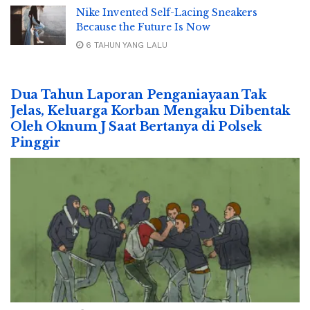
Nike Invented Self-Lacing Sneakers
Because the Future Is Now
6 TAHUN YANG LALU
Dua Tahun Laporan Penganiayaan Tak
Jelas, Keluarga Korban Mengaku Dibentak
Oleh Oknum J Saat Bertanya di Polsek
Pinggir