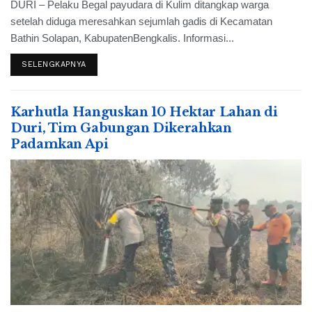
DURI – Pelaku Begal payudara di Kulim ditangkap warga
setelah diduga meresahkan sejumlah gadis di Kecamatan
Bathin Solapan, KabupatenBengkalis. Informasi...
SELENGKAPNYA
Karhutla Hanguskan 10 Hektar Lahan di
Duri, Tim Gabungan Dikerahkan
Padamkan Api