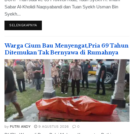
Sabar Al-Kholidi Naqsyabandi dan Tuan Syekh Usman Bin
Syekh...
SELENGKAPNYA
Warga Cium Bau Menyengat,Pria 69 Tahun
Ditemukan Tak Bernyawa di Rumahnya
by
PUTRI ANDY
9 AGUSTUS 2026
0