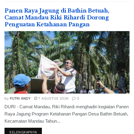
Panen Raya Jagung di Bathin Betuah,
Camat Mandau Riki Rihardi Dorong
Penguatan Ketahanan Pangan
by
PUTRI ANDY
7 AGUSTUS 2026
0
DURI - Camat Mandau, Riki Rihardi menghadiri kegiatan Panen
Raya Jagung Program Ketahanan Pangan Desa Bathin Betuah,
Kecamatan Mandau Tahun...
SELENGKAPNYA