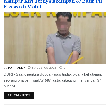
Kampar Kiri Ternyata Simpan 37 Butir Pil
Ekstasi di Mobil
by
PUTRI ANDY
8 AGUSTUS 2026
0
DURI - Saat diperiksa diduga kasus tindak pidana kehutanan,
seorang pria berinisial AY (48) justru diketahui menyimpan 37
butir pil...
SELENGKAPNYA