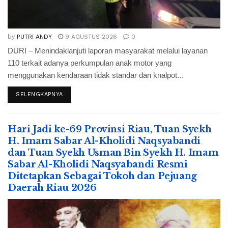
by
PUTRI ANDY
9 AGUSTUS 2026
0
DURI – Menindaklanjuti laporan masyarakat melalui layanan
110 terkait adanya perkumpulan anak motor yang
menggunakan kendaraan tidak standar dan knalpot...
SELENGKAPNYA
Hari Jadi ke-69 Provinsi Riau, Tuan Syekh
H. Imam Sabar Al-Kholidi Naqsyabandi
dan Tuan Syekh Usman Bin Syekh H. Imam
Sabar Al-Kholidi Naqsyabandi Resmi
Ditetapkan Sebagai Tokoh dan Pejuang
Daerah Riau 2026