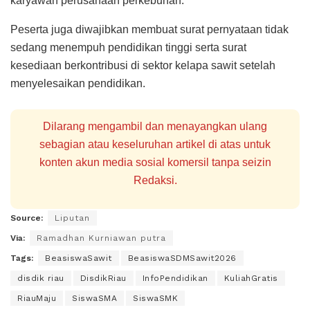
karyawan perusahaan perkebunan.
Peserta juga diwajibkan membuat surat pernyataan tidak
sedang menempuh pendidikan tinggi serta surat
kesediaan berkontribusi di sektor kelapa sawit setelah
menyelesaikan pendidikan.
Dilarang mengambil dan menayangkan ulang
sebagian atau keseluruhan artikel di atas untuk
konten akun media sosial komersil tanpa seizin
Redaksi.
Source:
Liputan
Via:
Ramadhan Kurniawan putra
Tags:
BeasiswaSawit
BeasiswaSDMSawit2026
disdik riau
DisdikRiau
InfoPendidikan
KuliahGratis
RiauMaju
SiswaSMA
SiswaSMK