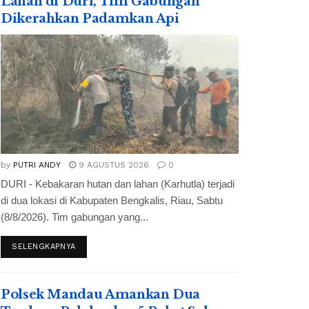
Lahan di Duri, Tim Gabungan
Dikerahkan Padamkan Api
by
PUTRI ANDY
9 AGUSTUS 2026
0
DURI - Kebakaran hutan dan lahan (Karhutla) terjadi
di dua lokasi di Kabupaten Bengkalis, Riau, Sabtu
(8/8/2026). Tim gabungan yang...
SELENGKAPNYA
Polsek Mandau Amankan Dua