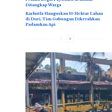
Ditangkap Warga
Karhutla Hanguskan 10 Hektar Lahan
di Duri, Tim Gabungan Dikerahkan
Padamkan Api