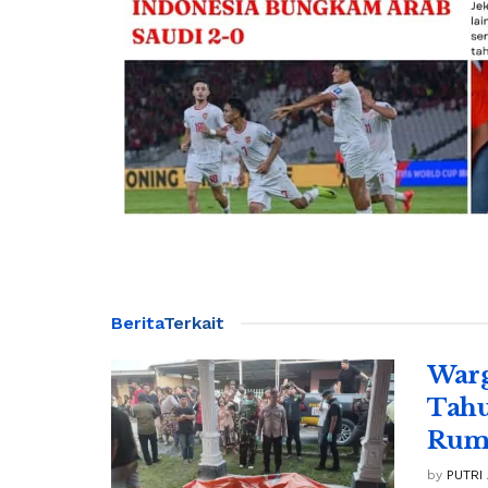
Berita
Terkait
Warg
Tahu
Rum
by
PUTRI