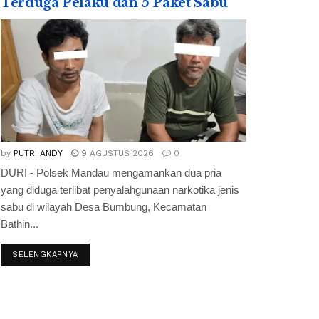
Terduga Pelaku dan 5 Paket Sabu
by
PUTRI ANDY
9 AGUSTUS 2026
0
DURI - Polsek Mandau mengamankan dua pria
yang diduga terlibat penyalahgunaan narkotika jenis
sabu di wilayah Desa Bumbung, Kecamatan
Bathin...
SELENGKAPNYA