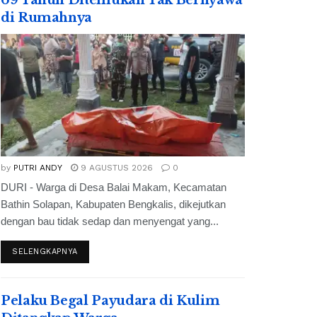
69 Tahun Ditemukan Tak Bernyawa
di Rumahnya
by
PUTRI ANDY
9 AGUSTUS 2026
0
DURI - Warga di Desa Balai Makam, Kecamatan
Bathin Solapan, Kabupaten Bengkalis, dikejutkan
dengan bau tidak sedap dan menyengat yang...
SELENGKAPNYA
Pelaku Begal Payudara di Kulim