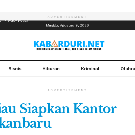
ADVERTISEMENT
R
Privacy Policy
Minggu, Agustus 9, 2026
Bisnis
Hiburan
Kriminal
Olahr
ADVERTISEMENT
iau Siapkan Kantor
ekanbaru