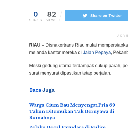
0
82
Share on Twitter
SHARES
VIEWS
ADV
RIAU –
Disnakertrans Riau mulai mempersiapkan
melanda kantor mereka di
Jalan Pepaya
, Pekanb
Meski gedung utama terdampak cukup parah, pe
surat menyurat dipastikan tetap berjalan.
Baca
Juga
Warga Cium Bau Menyengat,Pria 69
Tahun Ditemukan Tak Bernyawa di
Rumahnya
Pelaku Begal Payudara di Kulim