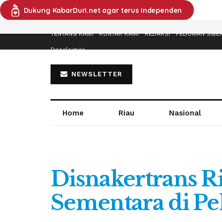
Dukung KabarDuri.net agar terus independen
TENTANG KAMI
KONTAK KAMI
REDAKSI
PEDOMAN SIBE
Desclaimer
NEWSLETTER
Home
Riau
Nasional
Disnakertrans R
Sementara di P