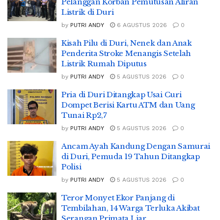
Pelanggan Korban Pemutusan Aliran
Listrik di Duri
by
PUTRI ANDY
6 AGUSTUS 2026
0
Kisah Pilu di Duri, Nenek dan Anak
Penderita Stroke Menangis Setelah
Listrik Rumah Diputus
by
PUTRI ANDY
5 AGUSTUS 2026
0
Pria di Duri Ditangkap Usai Curi
Dompet Berisi Kartu ATM dan Uang
Tunai Rp2,7
by
PUTRI ANDY
5 AGUSTUS 2026
0
Ancam Ayah Kandung Dengan Samurai
di Duri, Pemuda 19 Tahun Ditangkap
Polisi
by
PUTRI ANDY
5 AGUSTUS 2026
0
Teror Monyet Ekor Panjang di
Tembilahan, 14 Warga Terluka Akibat
Serangan Primata Liar