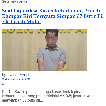
Selengkapnya
Saat Diperiksa Kasus Kehutanan, Pria di
Kampar Kiri Ternyata Simpan 37 Butir Pil
Ekstasi di Mobil
by
PUTRI ANDY
8 Agustus 2026
0
DURI - Saat diperiksa diduga kasus tindak pidana
kehutanan, seorang pria berinisial AY (48) justru diketahui
menyimpan 37 butir pil...