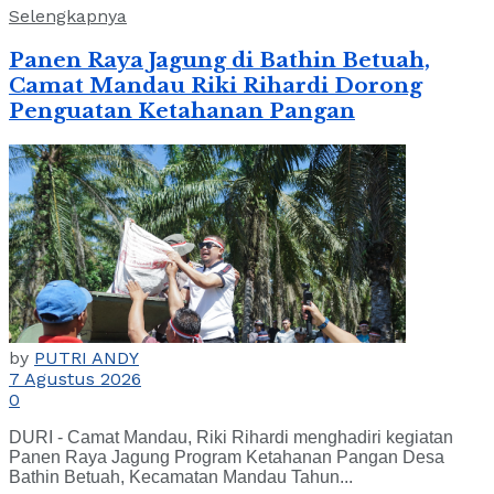
Selengkapnya
Panen Raya Jagung di Bathin Betuah,
Camat Mandau Riki Rihardi Dorong
Penguatan Ketahanan Pangan
by
PUTRI ANDY
7 Agustus 2026
0
DURI - Camat Mandau, Riki Rihardi menghadiri kegiatan
Panen Raya Jagung Program Ketahanan Pangan Desa
Bathin Betuah, Kecamatan Mandau Tahun...