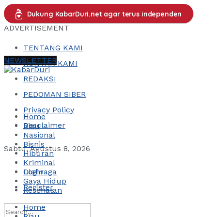
Dukung KabarDuri.net agar terus independen
ADVERTISEMENT
TENTANG KAMI
NEWSLETTER
KONTAK KAMI
REDAKSI
PEDOMAN SIBER
Privacy Policy
Home
Desclaimer
Riau
Nasional
Bisnis
Sabtu, Agustus 8, 2026
Hiburan
Kriminal
Login
Olahraga
Gaya Hidup
Register
Kesehatan
Home
Riau