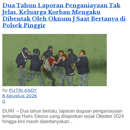
Dua Tahun Laporan Penganiayaan Tak
Jelas, Keluarga Korban Mengaku
Dibentak Oleh Oknum J Saat Bertanya di
Polsek Pinggir
by
PUTRI ANDY
8 Agustus 2026
0
DURI – Dua tahun berlalu, laporan dugaan penganiayaan
terhadap Haris Sitorus yang dilaporkan sejak Oktober 2024
hingga kini masih dipertanyakan...