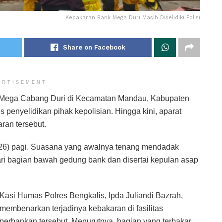
Kebakaran Bank Mega Duri Masih Diselidiki Polisi
Share on Facebook
ERTISEMENT
Mega Cabang Duri di Kecamatan Mandau, Kabupaten
 penyelidikan pihak kepolisian. Hingga kini, aparat
ran tersebut.
2026) pagi. Suasana yang awalnya tenang mendadak
ari bagian bawah gedung bank dan disertai kepulan asap
Kasi Humas Polres Bengkalis, Ipda Juliandi Bazrah,
membenarkan terjadinya kebakaran di fasilitas
perbankan tersebut. Menurutnya, bagian yang terbakar