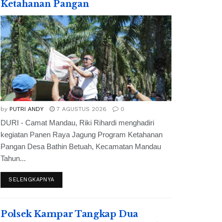
Ketahanan Pangan
by
PUTRI ANDY
7 AGUSTUS 2026
0
DURI - Camat Mandau, Riki Rihardi menghadiri
kegiatan Panen Raya Jagung Program Ketahanan
Pangan Desa Bathin Betuah, Kecamatan Mandau
Tahun...
SELENGKAPNYA
Polsek Kampar Tangkap Dua