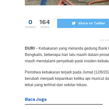
0
164
Share on Twitter
SHARES
VIEWS
ADV
DURI
– Kebakaran yang melanda gedung Bank 
Bengkalis, beberapa hari lalu masih dalam proses
masih mendalami penyebab pasti insiden kebaka
Peristiwa kebakaran terjadi pada Jumat (12/6/
berubah menjadi kepanikan ketika api muncul d
tebal yang terlihat dari sekitar lokasi.
Baca
Juga