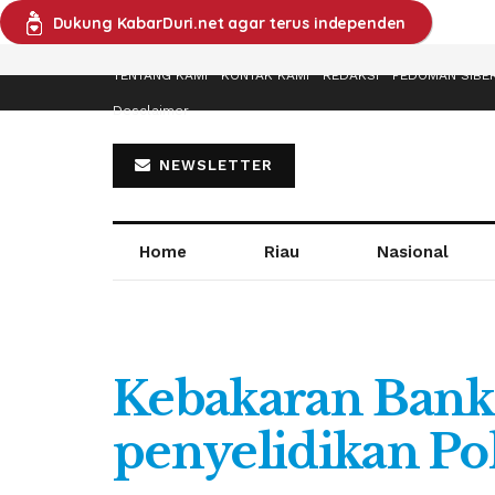
Dukung KabarDuri.net agar terus independen
TENTANG KAMI
KONTAK KAMI
REDAKSI
PEDOMAN SIBE
Desclaimer
NEWSLETTER
Home
Riau
Nasional
Kebakaran Bank
penyelidikan Pol