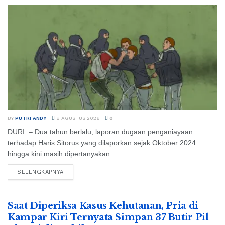
BY
PUTRI ANDY
8 AGUSTUS 2026
0
DURI – Dua tahun berlalu, laporan dugaan penganiayaan
terhadap Haris Sitorus yang dilaporkan sejak Oktober 2024
hingga kini masih dipertanyakan...
SELENGKAPNYA
Saat Diperiksa Kasus Kehutanan, Pria di
Kampar Kiri Ternyata Simpan 37 Butir Pil