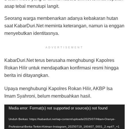
asap tebal menutupi langit.
Seorang warga membenarkan adanya kebakaran hutan
saat KabarDuri.Net meminta keterangan, namun ia enggan
menyebutkan identitasnya.
ADVERTISEMENT
KabarDuri.Net terus berusaha menghubungi Kapolres
Rokan Hilir untuk mendapatkan konfirmasi resmi hingga
berita ini ditayangkan.
Upaya menghubungi Kapolres Rokan Hilir, AKBP Isa
Imam Syahroni, belum membuahkan hasil.
Pemutar
Media error: Format(s) not supported or source(s) not found
Video
Unduh Berkas: https://kabarduri.net/wp-content/uploads/2025/07/Hitam-Oranye-
Profesional-Berita-Terkini-Kiriman-Instagram_20250719_160407_0001_2.mp4?_=1