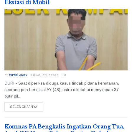
Ekstasi di Mobil
BY
PUTRI ANDY
8 AGUSTUS 2026
0
DURI - Saat diperiksa diduga kasus tindak pidana kehutanan,
seorang pria berinisial AY (48) justru diketahui menyimpan 37
butir pil...
SELENGKAPNYA
Komnas PA Bengkalis Ingatkan Orang Tua,