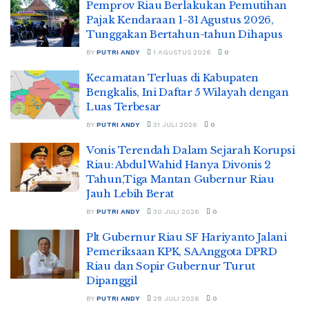
Pemprov Riau Berlakukan Pemutihan
Pajak Kendaraan 1-31 Agustus 2026,
Tunggakan Bertahun-tahun Dihapus
BY
PUTRI ANDY
1 AGUSTUS 2026
0
Kecamatan Terluas di Kabupaten
Bengkalis, Ini Daftar 5 Wilayah dengan
Luas Terbesar
BY
PUTRI ANDY
31 JULI 2026
0
Vonis Terendah Dalam Sejarah Korupsi
Riau: Abdul Wahid Hanya Divonis 2
Tahun,Tiga Mantan Gubernur Riau
Jauh Lebih Berat
BY
PUTRI ANDY
30 JULI 2026
0
Plt Gubernur Riau SF Hariyanto Jalani
Pemeriksaan KPK, SA Anggota DPRD
Riau dan Sopir Gubernur Turut
Dipanggil
BY
PUTRI ANDY
28 JULI 2026
0