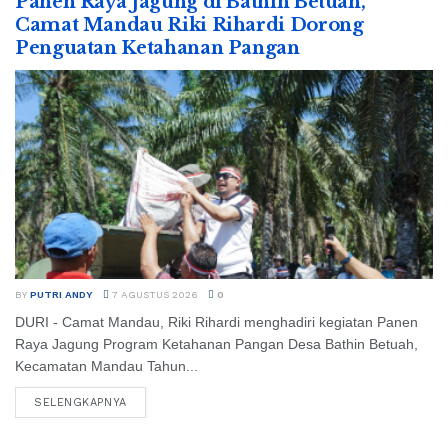
Panen Raya Jagung di Bathin Betuah,
Camat Mandau Riki Rihardi Dorong
Penguatan Ketahanan Pangan
BY
PUTRI ANDY
7 AGUSTUS 2026
0
DURI - Camat Mandau, Riki Rihardi menghadiri kegiatan Panen
Raya Jagung Program Ketahanan Pangan Desa Bathin Betuah,
Kecamatan Mandau Tahun...
SELENGKAPNYA