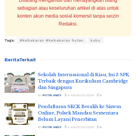
Dilarang mengambil dan menayangkan ulang
sebagian atau keseluruhan artikel di atas untuk
konten akun media sosial komersil tanpa seizin
Redaksi.
Tags:
#kebakaran #kebakaran hutan
kubu
Berita
Terkait
Sekolah Internasional di Riau, Ini 3 SPK
Terbaik dengan Kurikulum Cambridge
dan Singapura
BY
PUTRI ANDY
4 AGUSTUS 2026
0
Pendaftaran SKCK Beralih ke Sistem
Online, Polsek Mandau Sementara
Belum Layani Penerbitan
BY
PUTRI ANDY
4 AGUSTUS 2026
0