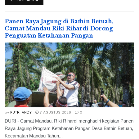
SELENGKAPNYA
Panen Raya Jagung di Bathin Betuah,
Camat Mandau Riki Rihardi Dorong
Penguatan Ketahanan Pangan
by
PUTRI ANDY
7 AGUSTUS 2026
0
DURI - Camat Mandau, Riki Rihardi menghadiri kegiatan Panen
Raya Jagung Program Ketahanan Pangan Desa Bathin Betuah,
Kecamatan Mandau Tahun...