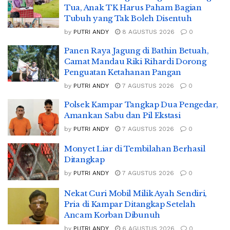
Tua, Anak TK Harus Paham Bagian
Tubuh yang Tak Boleh Disentuh
by
PUTRI ANDY
8 AGUSTUS 2026
0
Panen Raya Jagung di Bathin Betuah,
Camat Mandau Riki Rihardi Dorong
Penguatan Ketahanan Pangan
by
PUTRI ANDY
7 AGUSTUS 2026
0
Polsek Kampar Tangkap Dua Pengedar,
Amankan Sabu dan Pil Ekstasi
by
PUTRI ANDY
7 AGUSTUS 2026
0
Monyet Liar di Tembilahan Berhasil
Ditangkap
by
PUTRI ANDY
7 AGUSTUS 2026
0
Nekat Curi Mobil Milik Ayah Sendiri,
Pria di Kampar Ditangkap Setelah
Ancam Korban Dibunuh
by
PUTRI ANDY
6 AGUSTUS 2026
0