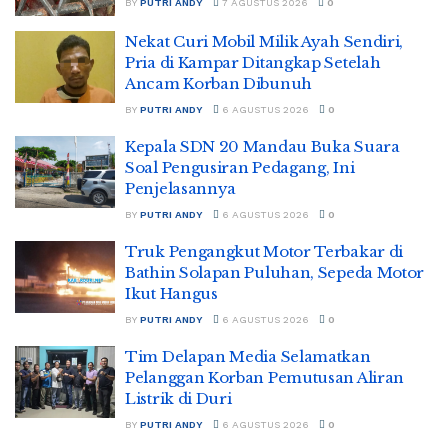
BY
PUTRI ANDY
7 AGUSTUS 2026
0
Nekat Curi Mobil Milik Ayah Sendiri,
Pria di Kampar Ditangkap Setelah
Ancam Korban Dibunuh
BY
PUTRI ANDY
6 AGUSTUS 2026
0
Kepala SDN 20 Mandau Buka Suara
Soal Pengusiran Pedagang, Ini
Penjelasannya
BY
PUTRI ANDY
6 AGUSTUS 2026
0
Truk Pengangkut Motor Terbakar di
Bathin Solapan Puluhan, Sepeda Motor
Ikut Hangus
BY
PUTRI ANDY
6 AGUSTUS 2026
0
Tim Delapan Media Selamatkan
Pelanggan Korban Pemutusan Aliran
Listrik di Duri
BY
PUTRI ANDY
6 AGUSTUS 2026
0