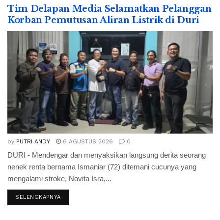
Tim Delapan Media Selamatkan Pelanggan
Korban Pemutusan Aliran Listrik di Duri
by
PUTRI ANDY
6 AGUSTUS 2026
0
DURI - Mendengar dan menyaksikan langsung derita seorang
nenek renta bernama Ismaniar (72) ditemani cucunya yang
mengalami stroke, Novita Isra,...
SELENGKAPNYA