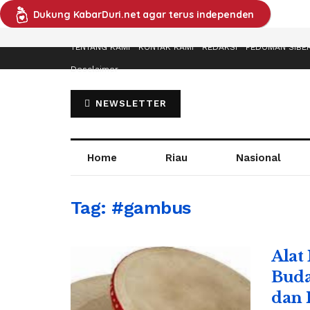
Dukung KabarDuri.net agar terus independen
TENTANG KAMI
KONTAK KAMI
REDAKSI
PEDOMAN SIBE
Desclaimer
NEWSLETTER
Home
Riau
Nasional
Tag:
#gambus
Alat
Buda
dan 