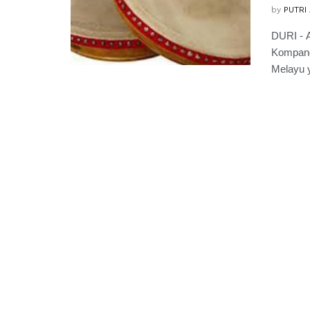
by
PUTRI
DURI - A
Kompang,
Melayu y