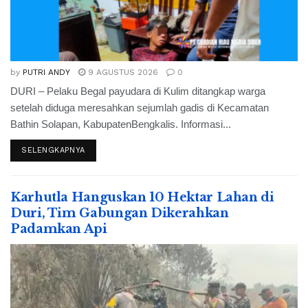
by
PUTRI ANDY
9 AGUSTUS 2026
0
DURI – Pelaku Begal payudara di Kulim ditangkap warga
setelah diduga meresahkan sejumlah gadis di Kecamatan
Bathin Solapan, KabupatenBengkalis. Informasi...
SELENGKAPNYA
Karhutla Hanguskan 10 Hektar Lahan di
Duri, Tim Gabungan Dikerahkan
Padamkan Api