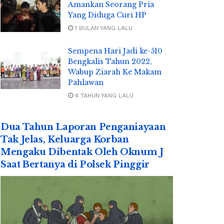
Amankan Seorang Pria
Yang Diduga Curi HP
1 BULAN YANG LALU
Sempena Hari Jadi ke-510
Bengkalis Tahun 2022,
Wabup Ziarah Ke Makam
Pahlawan
4 TAHUN YANG LALU
Dua Tahun Laporan Penganiayaan
Tak Jelas, Keluarga Korban
Mengaku Dibentak Oleh Oknum J
Saat Bertanya di Polsek Pinggir