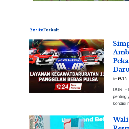
Berita
Terkait
Simp
Ambu
Peka
Daru
by
PUTRI
DURI – 
penting 
kondisi m
Wali
Resm