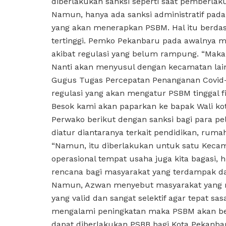
diberlakukan sanksi seperti saat pemberla
Namun, hanya ada sanksi administratif pad
yang akan menerapkan PSBM. Hal itu berdasa
tertinggi. Pemko Pekanbaru pada awalnya 
akibat regulasi yang belum rampung. “Mak
Nanti akan menyusul dengan kecamatan lainn
Gugus Tugas Percepatan Penanganan Covid
regulasi yang akan mengatur PSBM tinggal fin
Besok kami akan paparkan ke bapak Wali kot
Perwako berikut dengan sanksi bagi para p
diatur diantaranya terkait pendidikan, rum
“Namun, itu diberlakukan untuk satu Kecama
operasional tempat usaha juga kita bagasi, h
rencana bagi masyarakat yang terdampak da
Namun, Azwan menyebut masyarakat yang m
yang valid dan sangat selektif agar tepat s
mengalami peningkatan maka PSBM akan ber
dapat diberlakukan PSBB bagi Kota Pekanbaru