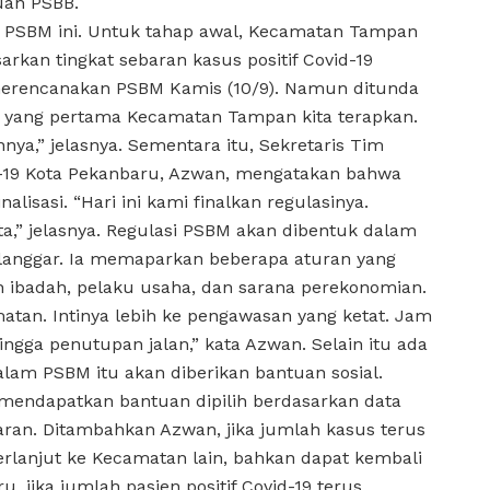
kuan PSBB.
a PSBM ini. Untuk tahap awal, Kecamatan Tampan
rkan tingkat sebaran kasus positif Covid-19
merencanakan PSBM Kamis (10/9). Namun ditunda
a yang pertama Kecamatan Tampan kita terapkan.
ya,” jelasnya. Sementara itu, Sekretaris Tim
-19 Kota Pekanbaru, Azwan, mengatakan bahwa
alisasi. “Hari ini kami finalkan regulasinya.
a,” jelasnya. Regulasi PSBM akan dibentuk dalam
elanggar. Ia memaparkan beberapa aturan yang
ah ibadah, pelaku usaha, dan sarana perekonomian.
tan. Intinya lebih ke pengawasan yang ketat. Jam
ingga penutupan jalan,” kata Azwan. Selain itu ada
lam PSBM itu akan diberikan bantuan sosial.
endapatkan bantuan dipilih berdasarkan data
asaran. Ditambahkan Azwan, jika jumlah kasus terus
lanjut ke Kecamatan lain, bahkan dapat kembali
, jika jumlah pasien positif Covid-19 terus