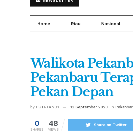
NEWSLETTER
Home
Riau
Nasional
Walikota Pekan
Pekanbaru Ter
Pekan Depan
by
PUTRI ANDY
12 September 2020
in
Pekanbar
0
48
Share on Twitter
SHARES
VIEWS