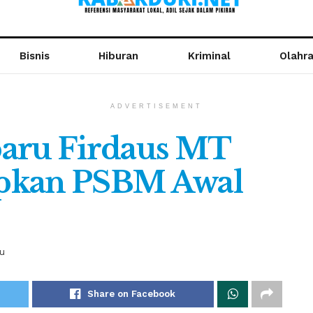
Bisnis
Hiburan
Kriminal
Olahr
ADVERTISEMENT
baru Firdaus MT
apkan PSBM Awal
u
Share on Facebook