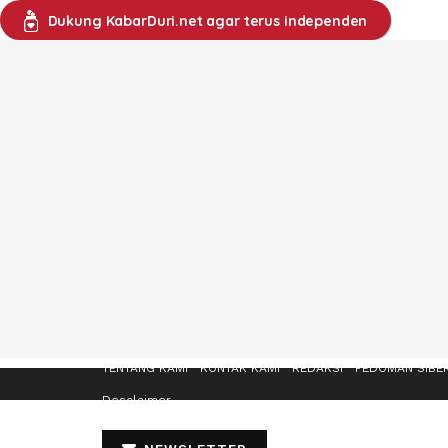
Dukung KabarDuri.net agar terus independen
TENTANG KAMI
KONTAK KAMI
REDAKSI
PEDOMAN SIBE
Desclaimer