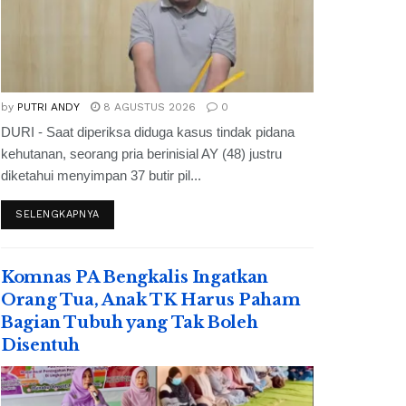
by
PUTRI ANDY
8 AGUSTUS 2026
0
DURI - Saat diperiksa diduga kasus tindak pidana
kehutanan, seorang pria berinisial AY (48) justru
diketahui menyimpan 37 butir pil...
SELENGKAPNYA
Komnas PA Bengkalis Ingatkan
Orang Tua, Anak TK Harus Paham
Bagian Tubuh yang Tak Boleh
Disentuh