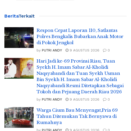
Berita
Terkait
Respon Cepat Laporan 110, Satlantas
Polres Bengkalis Bubarkan Anak Motor
di Pokok Jengkol
by
PUTRI ANDY
9 AGUSTUS 2026
0
Hari Jadi ke-69 Provinsi Riau, Tuan
Syekh H. Imam Sabar Al-Kholidi
Naqsyabandi dan Tuan Syekh Usman
Bin Syekh H. Imam Sabar Al-Kholidi
Naqsyabandi Resmi Ditetapkan Sebagai
Tokoh dan Pejuang Daerah Riau 2026
by
PUTRI ANDY
9 AGUSTUS 2026
0
Warga Cium Bau Menyengat,Pria 69
Tahun Ditemukan Tak Bernyawa di
Rumahnya
by
PUTRI ANDY
9 AGUSTUS 2026
0