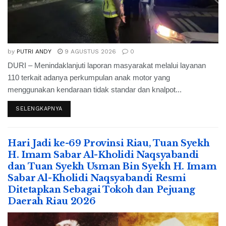
by
PUTRI ANDY
9 AGUSTUS 2026
0
DURI – Menindaklanjuti laporan masyarakat melalui layanan
110 terkait adanya perkumpulan anak motor yang
menggunakan kendaraan tidak standar dan knalpot...
SELENGKAPNYA
Hari Jadi ke-69 Provinsi Riau, Tuan Syekh
H. Imam Sabar Al-Kholidi Naqsyabandi
dan Tuan Syekh Usman Bin Syekh H. Imam
Sabar Al-Kholidi Naqsyabandi Resmi
Ditetapkan Sebagai Tokoh dan Pejuang
Daerah Riau 2026