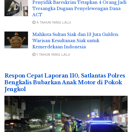
Penyidik Bareskrim Tetapkan 4 Orang Jadi
Tersangka Dugaan Penyelewengan Dana
ACT
4 TAHUN YANG LALU
Mahkota Sultan Siak dan 13 Juta Gulden:
Warisan Kesultanan Siak untuk
Kemerdekaan Indonesia
1 TAHUN YANG LALU
Respon Cepat Laporan 110, Satlantas Polres
Bengkalis Bubarkan Anak Motor di Pokok
Jengkol