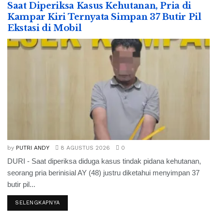
Saat Diperiksa Kasus Kehutanan, Pria di
Kampar Kiri Ternyata Simpan 37 Butir Pil
Ekstasi di Mobil
by
PUTRI ANDY
8 AGUSTUS 2026
0
DURI - Saat diperiksa diduga kasus tindak pidana kehutanan,
seorang pria berinisial AY (48) justru diketahui menyimpan 37
butir pil...
SELENGKAPNYA