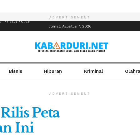
ADVERTISEMENT
R
Privacy Policy
Jumat, Agustus 7, 2026
Bisnis
Hiburan
Kriminal
Olahr
ADVERTISEMENT
ilis Peta
n Ini