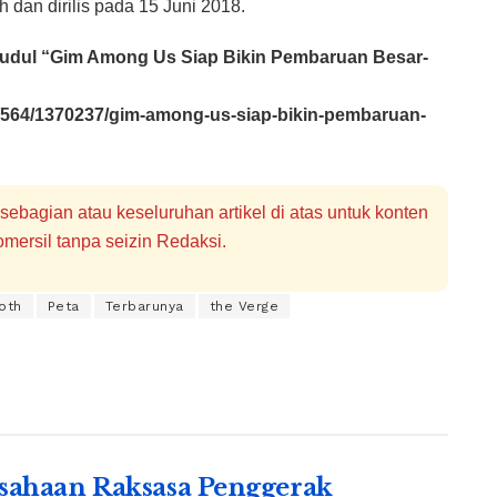
h dan dirilis pada 15 Juni 2018.
an judul “Gim Among Us Siap Bikin Pembaruan Besar-
1/564/1370237/gim-among-us-siap-bikin-pembaruan-
bagian atau keseluruhan artikel di atas untuk konten
mersil tanpa seizin Redaksi.
oth
Peta
Terbarunya
the Verge
sahaan Raksasa Penggerak