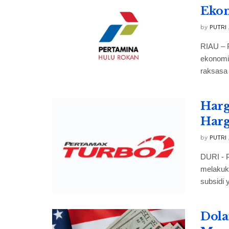
Ekon
by
PUTRI
RIAU – P
ekonomi 
raksasa 
Harg
Har
by
PUTRI
DURI - 
melakuk
subsidi y
Dola