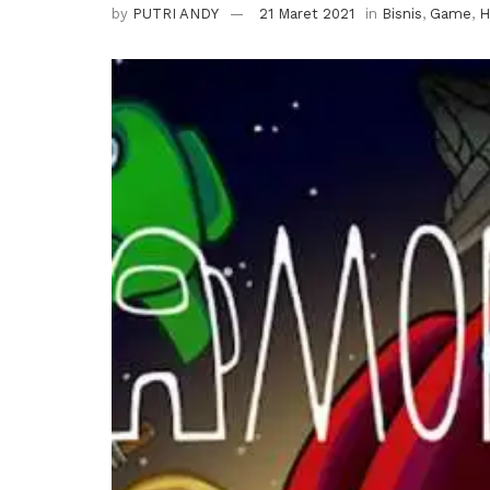
by
PUTRI ANDY
21 Maret 2021
in
Bisnis
,
Game
,
H