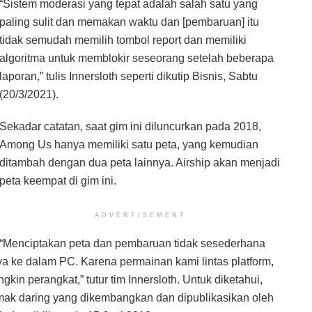
“Sistem moderasi yang tepat adalah salah satu yang
paling sulit dan memakan waktu dan [pembaruan] itu
tidak semudah memilih tombol report dan memiliki
algoritma untuk memblokir seseorang setelah beberapa
laporan,” tulis Innersloth seperti dikutip Bisnis, Sabtu
(20/3/2021).
Sekadar catatan, saat gim ini diluncurkan pada 2018,
Among Us hanya memiliki satu peta, yang kemudian
ditambah dengan dua peta lainnya. Airship akan menjadi
peta keempat di gim ini.
ADVERTISEMENT
“Menciptakan peta dan pembaruan tidak sesederhana
 ke dalam PC. Karena permainan kami lintas platform,
kin perangkat,” tutur tim Innersloth. Untuk diketahui,
k daring yang dikembangkan dan dipublikasikan oleh