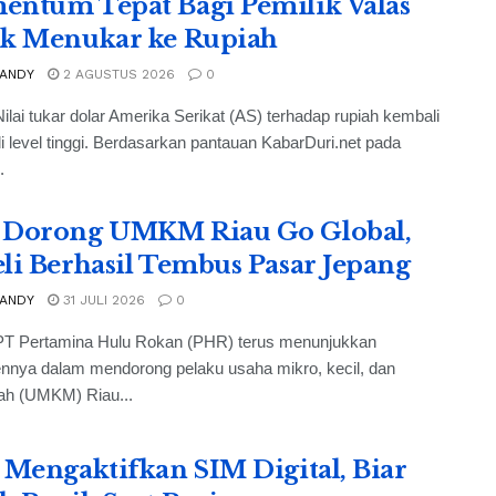
ntum Tepat Bagi Pemilik Valas
k Menukar ke Rupiah
 ANDY
2 AGUSTUS 2026
0
ilai tukar dolar Amerika Serikat (AS) terhadap rupiah kembali
i level tinggi. Berdasarkan pantauan KabarDuri.net pada
.
Dorong UMKM Riau Go Global,
li Berhasil Tembus Pasar Jepang
 ANDY
31 JULI 2026
0
PT Pertamina Hulu Rokan (PHR) terus menunjukkan
nnya dalam mendorong pelaku usaha mikro, kecil, dan
h (UMKM) Riau...
 Mengaktifkan SIM Digital, Biar