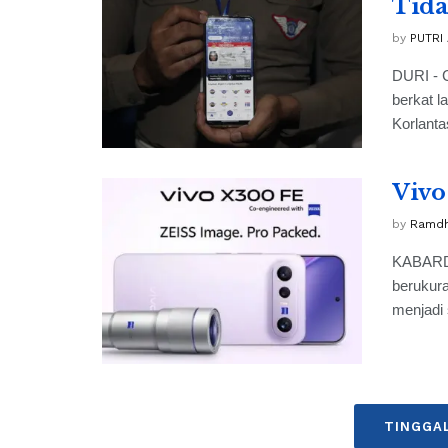
Tida
by
PUTRI
DURI - C
berkat l
Korlantas
Vivo
by
Ramdh
KABARDU
berukura
menjadi 
TINGGA