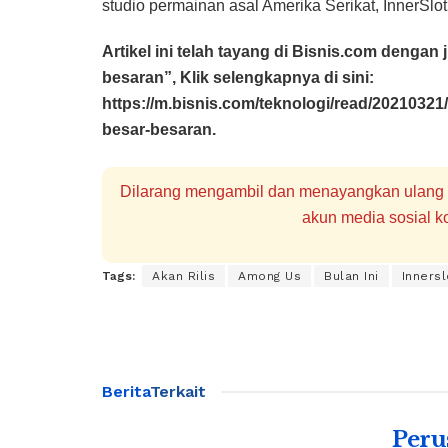
studio permainan asal Amerika Serikat, InnerSlot
Artikel ini telah tayang di Bisnis.com deng
besaran”, Klik selengkapnya di sini:
https://m.bisnis.com/teknologi/read/2021032
besar-besaran.
Dilarang mengambil dan menayangkan ulang se
akun media sosial ko
Tags:
Akan Rilis
Among Us
Bulan Ini
Innersl
Berita
Terkait
Peru