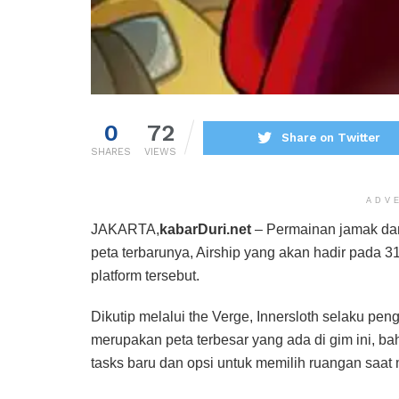
0
72
Share on Twitter
SHARES
VIEWS
ADV
JAKARTA,
kabarDuri.net
– Permainan jamak dar
peta terbarunya, Airship yang akan hadir pada 
platform tersebut.
Dikutip melalui the Verge, Innersloth selaku p
merupakan peta terbesar yang ada di gim ini, b
tasks baru dan opsi untuk memilih ruangan saat