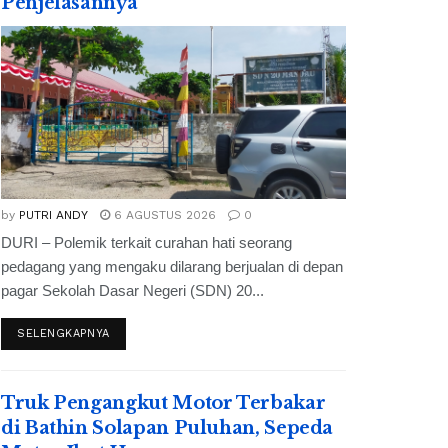
Penjelasannya
by
PUTRI ANDY
6 AGUSTUS 2026
0
DURI – Polemik terkait curahan hati seorang
pedagang yang mengaku dilarang berjualan di depan
pagar Sekolah Dasar Negeri (SDN) 20...
SELENGKAPNYA
Truk Pengangkut Motor Terbakar
di Bathin Solapan Puluhan, Sepeda