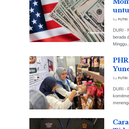
Mome
untu
by
PUTRI
DURI - N
berada d
Minggu..
PHR 
Yune
by
PUTRI
DURI - 
komitme
menenga
Cara