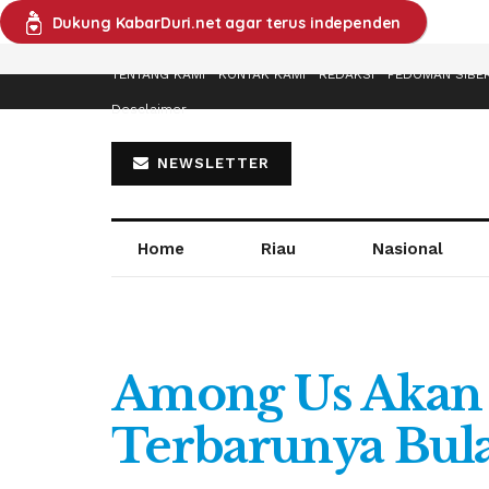
Dukung KabarDuri.net agar terus independen
TENTANG KAMI
KONTAK KAMI
REDAKSI
PEDOMAN SIBE
Desclaimer
NEWSLETTER
Home
Riau
Nasional
Among Us Akan R
Terbarunya Bula