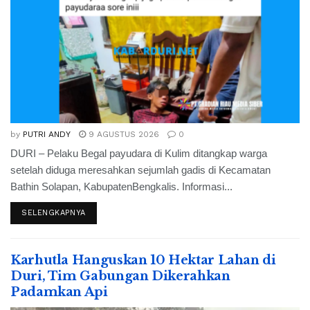
by
PUTRI ANDY
9 AGUSTUS 2026
0
DURI – Pelaku Begal payudara di Kulim ditangkap warga
setelah diduga meresahkan sejumlah gadis di Kecamatan
Bathin Solapan, KabupatenBengkalis. Informasi...
SELENGKAPNYA
Karhutla Hanguskan 10 Hektar Lahan di
Duri, Tim Gabungan Dikerahkan
Padamkan Api