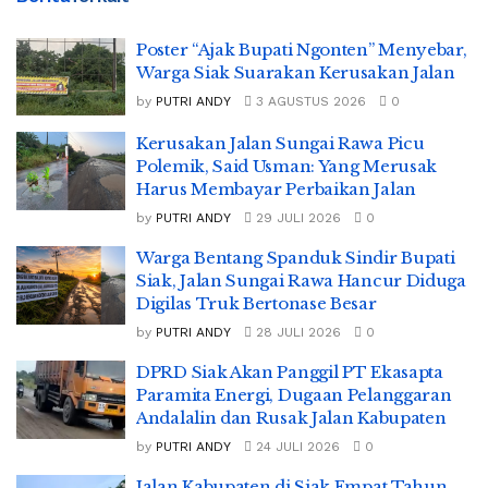
Poster “Ajak Bupati Ngonten” Menyebar,
Warga Siak Suarakan Kerusakan Jalan
by
PUTRI ANDY
3 AGUSTUS 2026
0
Kerusakan Jalan Sungai Rawa Picu
Polemik, Said Usman: Yang Merusak
Harus Membayar Perbaikan Jalan
by
PUTRI ANDY
29 JULI 2026
0
Warga Bentang Spanduk Sindir Bupati
Siak, Jalan Sungai Rawa Hancur Diduga
Digilas Truk Bertonase Besar
by
PUTRI ANDY
28 JULI 2026
0
DPRD Siak Akan Panggil PT Ekasapta
Paramita Energi, Dugaan Pelanggaran
Andalalin dan Rusak Jalan Kabupaten
by
PUTRI ANDY
24 JULI 2026
0
Jalan Kabupaten di Siak Empat Tahun