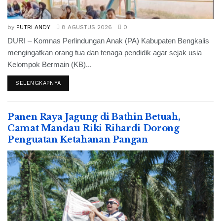
by
PUTRI ANDY
8 AGUSTUS 2026
0
DURI – Komnas Perlindungan Anak (PA) Kabupaten Bengkalis
mengingatkan orang tua dan tenaga pendidik agar sejak usia
Kelompok Bermain (KB)...
SELENGKAPNYA
Panen Raya Jagung di Bathin Betuah,
Camat Mandau Riki Rihardi Dorong
Penguatan Ketahanan Pangan