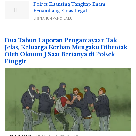
Polres Kuansing Tangkap Enam
Penambang Emas Ilegal
6 TAHUN YANG LALU
Dua Tahun Laporan Penganiayaan Tak
Jelas, Keluarga Korban Mengaku Dibentak
Oleh Oknum J Saat Bertanya di Polsek
Pinggir