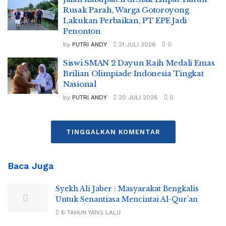
Rusak Parah, Warga Gotoroyong
Lakukan Perbaikan, PT EPE Jadi
Penonton
by
PUTRI ANDY
21 JULI 2026
0
Siswi SMAN 2 Dayun Raih Medali Emas
Brilian Olimpiade Indonesia Tingkat
Nasional
by
PUTRI ANDY
20 JULI 2026
0
TINGGALKAN KOMENTAR
Baca Juga
Syekh Ali Jaber : Masyarakat Bengkalis
Untuk Senantiasa Mencintai Al-Qur’an
6 TAHUN YANG LALU