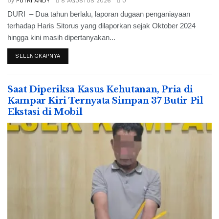
by
PUTRI ANDY
8 AGUSTUS 2026
0
DURI – Dua tahun berlalu, laporan dugaan penganiayaan
terhadap Haris Sitorus yang dilaporkan sejak Oktober 2024
hingga kini masih dipertanyakan...
SELENGKAPNYA
Saat Diperiksa Kasus Kehutanan, Pria di
Kampar Kiri Ternyata Simpan 37 Butir Pil
Ekstasi di Mobil