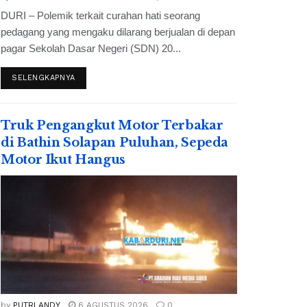
DURI – Polemik terkait curahan hati seorang
pedagang yang mengaku dilarang berjualan di depan
pagar Sekolah Dasar Negeri (SDN) 20...
SELENGKAPNYA
Truk Pengangkut Motor Terbakar
di Bathin Solapan Puluhan, Sepeda
Motor Ikut Hangus
by
PUTRI ANDY
6 AGUSTUS 2026
0