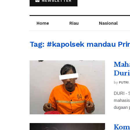
NEWSLETTER
Home
Riau
Nasional
Tag:
#kapolsek mandau Pr
Maha
Duri
by
PUTRI
DURI - S
mahasisw
dugaan p
Komp