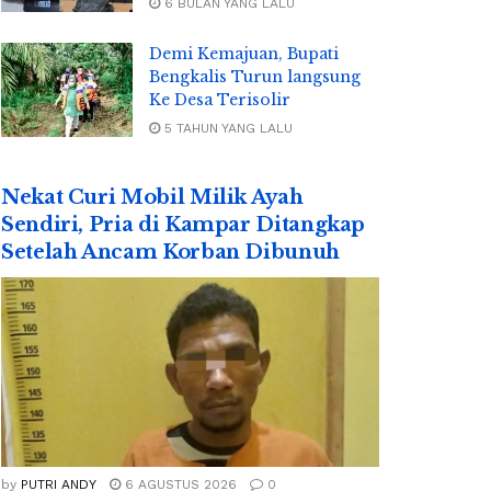
6 BULAN YANG LALU
Demi Kemajuan, Bupati
Bengkalis Turun langsung
Ke Desa Terisolir
5 TAHUN YANG LALU
Nekat Curi Mobil Milik Ayah
Sendiri, Pria di Kampar Ditangkap
Setelah Ancam Korban Dibunuh
by
PUTRI ANDY
6 AGUSTUS 2026
0