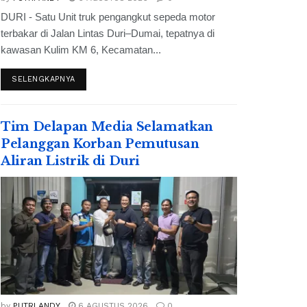
DURI - Satu Unit truk pengangkut sepeda motor
terbakar di Jalan Lintas Duri–Dumai, tepatnya di
kawasan Kulim KM 6, Kecamatan...
SELENGKAPNYA
Tim Delapan Media Selamatkan
Pelanggan Korban Pemutusan
Aliran Listrik di Duri
by
PUTRI ANDY
6 AGUSTUS 2026
0