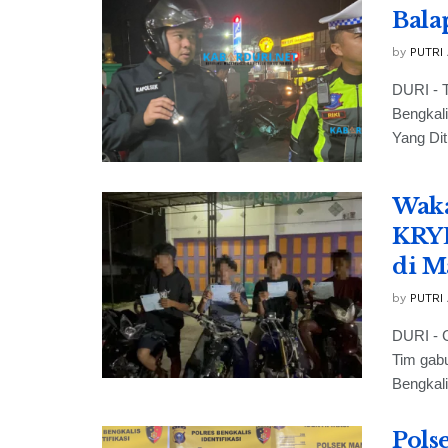
Bala
by
PUTRI
DURI - 
Bengkali
Yang Dit
Waka
KRYD
di 
by
PUTRI
DURI - 
Tim gabu
Bengkalis
Pols