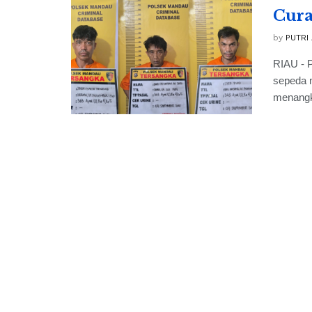
Cura
by
PUTRI
RIAU - 
sepeda m
menangka