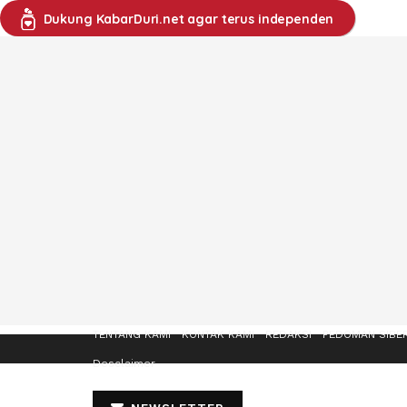
Dukung KabarDuri.net agar terus independen
TENTANG KAMI
KONTAK KAMI
REDAKSI
PEDOMAN SIBE
Desclaimer