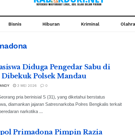
Bisnis
Hiburan
Kriminal
Olahr
imadona
siswa Diduga Pengedar Sabu di
 Dibekuk Polsek Mandau
 ANDY
3 MEI 2026
0
eorang pria berinisial S (31), yang diketahui berstatus
a, diamankan jajaran Satresnarkoba Polres Bengkalis terkait
eredaran narkotika ...
ol Primadona Pimpin Razia