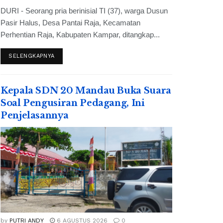
DURI - Seorang pria berinisial TI (37), warga Dusun
Pasir Halus, Desa Pantai Raja, Kecamatan
Perhentian Raja, Kabupaten Kampar, ditangkap...
SELENGKAPNYA
Kepala SDN 20 Mandau Buka Suara
Soal Pengusiran Pedagang, Ini
Penjelasannya
by
PUTRI ANDY
6 AGUSTUS 2026
0