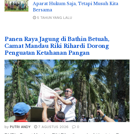
Aparat Hukum Saja, Tetapi Musuh Kita
Bersama
5 TAHUN YANG LALU
Panen Raya Jagung di Bathin Betuah,
Camat Mandau Riki Rihardi Dorong
Penguatan Ketahanan Pangan
by
PUTRI ANDY
7 AGUSTUS 2026
0