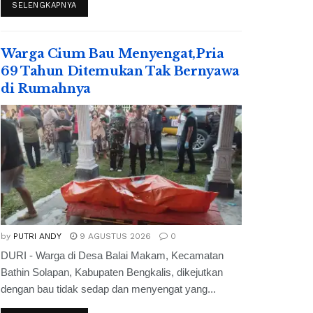
SELENGKAPNYA
Warga Cium Bau Menyengat,Pria
69 Tahun Ditemukan Tak Bernyawa
di Rumahnya
by
PUTRI ANDY
9 AGUSTUS 2026
0
DURI - Warga di Desa Balai Makam, Kecamatan
Bathin Solapan, Kabupaten Bengkalis, dikejutkan
dengan bau tidak sedap dan menyengat yang...