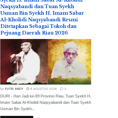
Syekh H. Imam Sabar Al-Kholidi
Naqsyabandi dan Tuan Syekh
Usman Bin Syekh H. Imam Sabar
Al-Kholidi Naqsyabandi Resmi
Ditetapkan Sebagai Tokoh dan
Pejuang Daerah Riau 2026
by
PUTRI ANDY
9 AGUSTUS 2026
0
DURI - Hari Jadi ke-69 Provinsi Riau, Tuan Syekh H.
Imam Sabar Al-Kholidi Naqsyabandi dan Tuan Syekh
Usman Bin Syekh...