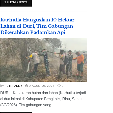
SELENGKAPNYA
Karhutla Hanguskan 10 Hektar
Lahan di Duri, Tim Gabungan
Dikerahkan Padamkan Api
by
PUTRI ANDY
9 AGUSTUS 2026
0
DURI - Kebakaran hutan dan lahan (Karhutla) terjadi
di dua lokasi di Kabupaten Bengkalis, Riau, Sabtu
(8/8/2026). Tim gabungan yang...