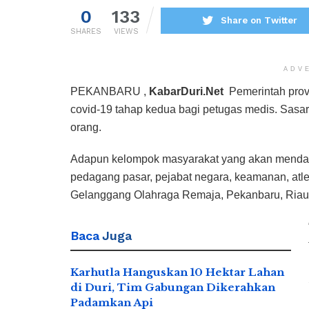
0
133
Share on Twitter
SHARES
VIEWS
ADV
PEKANBARU ,
KabarDuri.Net
Pemerintah prov
covid-19 tahap kedua bagi petugas medis. Sasa
orang.
Adapun kelompok masyarakat yang akan mendapa
pedagang pasar, pejabat negara, keamanan, atl
Gelanggang Olahraga Remaja, Pekanbaru, Riau
Baca
Juga
Karhutla Hanguskan 10 Hektar Lahan
di Duri, Tim Gabungan Dikerahkan
Padamkan Api