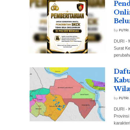
Pend
Onli
Belu
by
PUTRI
DURI - 
Surat K
perubaha
Daft
Kabu
Wila
by
PUTRI
DURI - 
Provinsi
karakteri