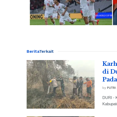
Berita
Terkait
Karh
di D
Pad
by
PUTRI
DURI - K
Kabupate