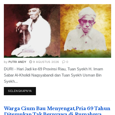
by
PUTRI ANDY
9 AGUSTUS 2026
0
DURI - Hari Jadi ke-69 Provinsi Riau, Tuan Syekh H. Imam
Sabar Al-Kholidi Naqsyabandi dan Tuan Syekh Usman Bin
Syekh...
SELENGKAPNYA
Warga Cium Bau Menyengat,Pria 69 Tahun
Ditemukan Tak Bernyawa di Rumahnya