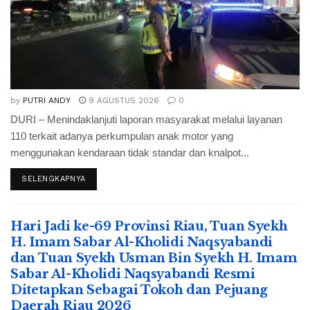
by
PUTRI ANDY
9 AGUSTUS 2026
0
DURI – Menindaklanjuti laporan masyarakat melalui layanan
110 terkait adanya perkumpulan anak motor yang
menggunakan kendaraan tidak standar dan knalpot...
SELENGKAPNYA
Hari Jadi ke-69 Provinsi Riau, Tuan Syekh
H. Imam Sabar Al-Kholidi Naqsyabandi
dan Tuan Syekh Usman Bin Syekh H. Imam
Sabar Al-Kholidi Naqsyabandi Resmi
Ditetapkan Sebagai Tokoh dan Pejuang
Daerah Riau 2026