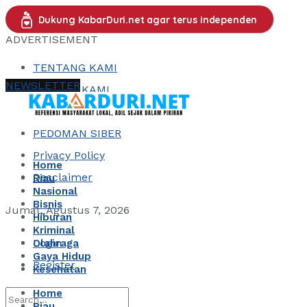
Dukung KabarDuri.net agar terus independen
ADVERTISEMENT
TENTANG KAMI
NEWSLETTER
KONTAK KAMI
REDAKSI
PEDOMAN SIBER
Privacy Policy
Home
Desclaimer
Riau
Nasional
Bisnis
Jumat, Agustus 7, 2026
Hiburan
Kriminal
Login
Olahraga
Gaya Hidup
Register
Kesehatan
Home
Riau