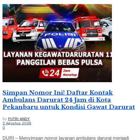
Simpan Nomor Ini! Daftar Kontak
Ambulans Darurat 24 Jam di Kota
Pekanbaru untuk Kondisi Gawat Darurat
by
PUTRI ANDY
3 Agustus 2026
0
DURI – Menyimpan nomor layanan ambulans darurat menjadi