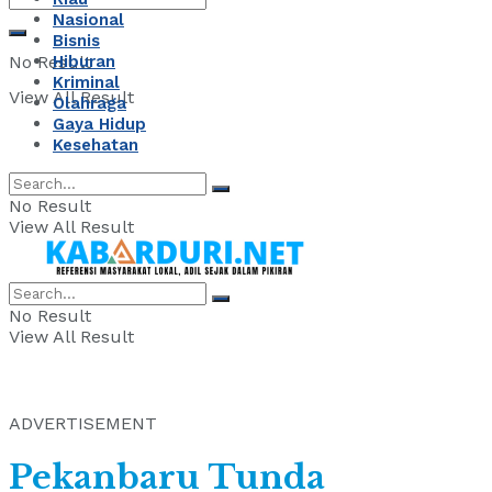
Nasional
Bisnis
No Result
Hiburan
Kriminal
View All Result
Olahraga
Gaya Hidup
Kesehatan
No Result
View All Result
No Result
View All Result
ADVERTISEMENT
Pekanbaru Tunda