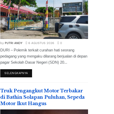
by
PUTRI ANDY
6 AGUSTUS 2026
0
DURI – Polemik terkait curahan hati seorang
pedagang yang mengaku dilarang berjualan di depan
pagar Sekolah Dasar Negeri (SDN) 20...
SELENGKAPNYA
Truk Pengangkut Motor Terbakar
di Bathin Solapan Puluhan, Sepeda
Motor Ikut Hangus