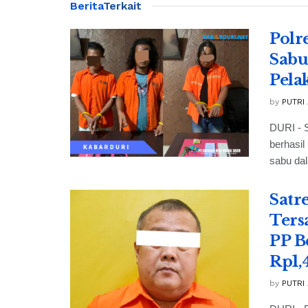
Berita
Terkait
Polr
Sabu
Pela
by
PUTRI
DURI - 
berhasil
sabu dal
Satr
Ters
PP B
Rp1,
by
PUTRI