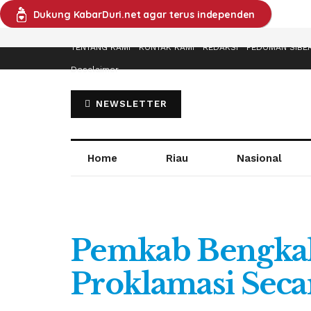
Dukung KabarDuri.net agar terus independen
TENTANG KAMI
KONTAK KAMI
REDAKSI
PEDOMAN SIBE
Desclaimer
NEWSLETTER
Home
Riau
Nasional
Pemkab Bengkali
Proklamasi Secar