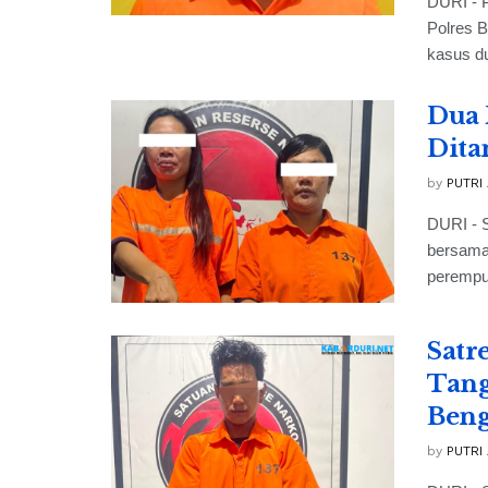
DURI - P
Polres B
kasus du
Dua 
Dita
by
PUTRI
DURI - 
bersama
perempu
Satr
Tang
Beng
by
PUTRI