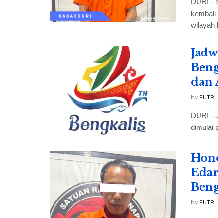
DURI - 
kembali
wilayah 
Jadw
Beng
dan 
by
PUTRI
DURI - J
dimulai 
Hono
Edar
Beng
by
PUTRI