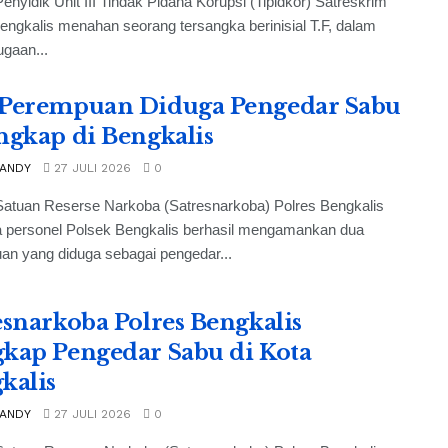
enyidik Unit III Tindak Pidana Korupsi (Tipidkor) Satreskrim
engkalis menahan seorang tersangka berinisial T.F, dalam
gaan...
Perempuan Diduga Pengedar Sabu
ngkap di Bengkalis
 ANDY
27 JULI 2026
0
Satuan Reserse Narkoba (Satresnarkoba) Polres Bengkalis
 personel Polsek Bengkalis berhasil mengamankan dua
an yang diduga sebagai pengedar...
esnarkoba Polres Bengkalis
kap Pengedar Sabu di Kota
kalis
 ANDY
27 JULI 2026
0