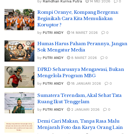
by
Ramdhan Kurnia Putra
14 MEI 2026
0
Rompi Oranye, Kompang Bergema:
Beginikah Cara Kita Memuliakan
Koruptor ?
by
PUTRI ANDY
14 MARET 2026
0
Humas Harus Paham Perannya, Jangan
Sok Mengatur Media
by
PUTRI ANDY
8 MARET 2026
0
DPRD Seharusnya Mengawasi, Bukan
Mengelola Program MBG
by
PUTRI ANDY
18 JANUARI 2026
0
Sumatera Terendam, Akal Sehat Tata
Ruang Ikut Tenggelam
by
PUTRI ANDY
2 JANUARI 2026
0
Demi Cari Makan, Tanpa Rasa Malu
Menjarah Foto dan Karya Orang Lain