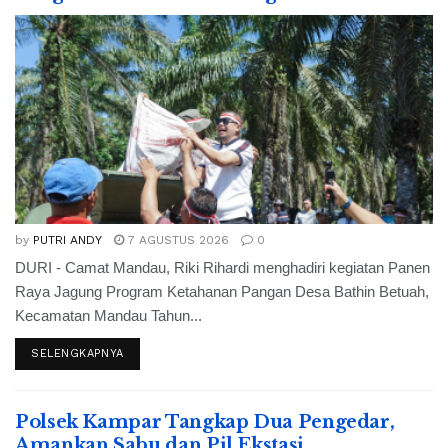
by
PUTRI ANDY
7 AGUSTUS 2026
0
DURI - Camat Mandau, Riki Rihardi menghadiri kegiatan Panen
Raya Jagung Program Ketahanan Pangan Desa Bathin Betuah,
Kecamatan Mandau Tahun...
SELENGKAPNYA
Polsek Kampar Tangkap Dua Pengedar,
Amankan Sabu dan Pil Ekstasi