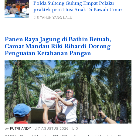
Polda Sulteng Gulung Empat Pelaku
praktek prostitusi Anak Di Bawah Umur
5 TAHUN YANG LALU
Panen Raya Jagung di Bathin Betuah,
Camat Mandau Riki Rihardi Dorong
Penguatan Ketahanan Pangan
by
PUTRI ANDY
7 AGUSTUS 2026
0