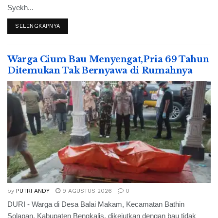
Syekh...
SELENGKAPNYA
Warga Cium Bau Menyengat,Pria 69 Tahun
Ditemukan Tak Bernyawa di Rumahnya
by
PUTRI ANDY
9 AGUSTUS 2026
0
DURI - Warga di Desa Balai Makam, Kecamatan Bathin
Solapan, Kabupaten Bengkalis, dikejutkan dengan bau tidak