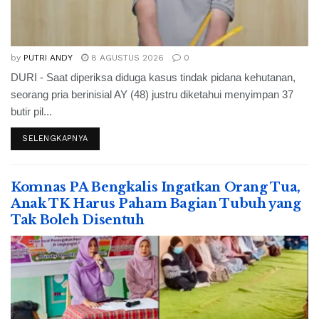
by
PUTRI ANDY
8 AGUSTUS 2026
0
DURI - Saat diperiksa diduga kasus tindak pidana kehutanan,
seorang pria berinisial AY (48) justru diketahui menyimpan 37
butir pil...
SELENGKAPNYA
Komnas PA Bengkalis Ingatkan Orang Tua,
Anak TK Harus Paham Bagian Tubuh yang
Tak Boleh Disentuh