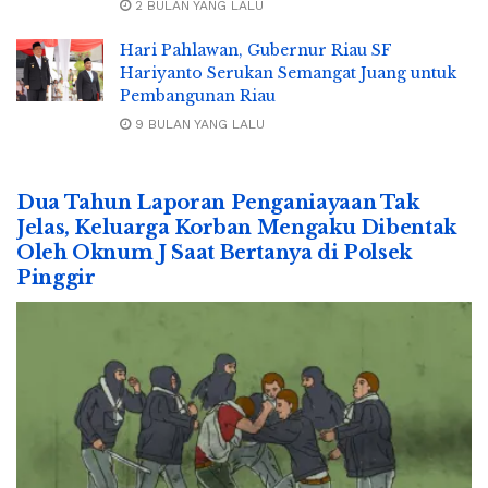
2 BULAN YANG LALU
Hari Pahlawan, Gubernur Riau SF
Hariyanto Serukan Semangat Juang untuk
Pembangunan Riau
9 BULAN YANG LALU
Dua Tahun Laporan Penganiayaan Tak
Jelas, Keluarga Korban Mengaku Dibentak
Oleh Oknum J Saat Bertanya di Polsek
Pinggir