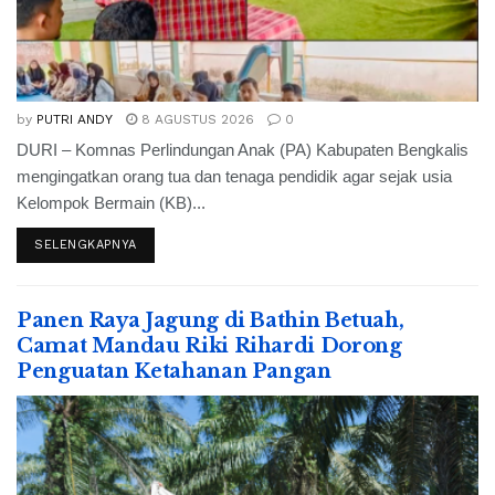
by
PUTRI ANDY
8 AGUSTUS 2026
0
DURI – Komnas Perlindungan Anak (PA) Kabupaten Bengkalis
mengingatkan orang tua dan tenaga pendidik agar sejak usia
Kelompok Bermain (KB)...
SELENGKAPNYA
Panen Raya Jagung di Bathin Betuah,
Camat Mandau Riki Rihardi Dorong
Penguatan Ketahanan Pangan