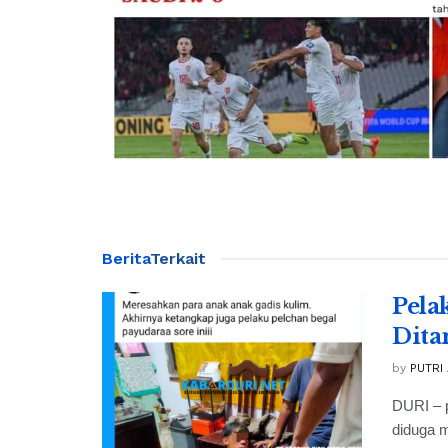
Berita
Terkait
Pela
Dita
by
PUTRI
DURI – p
diduga 