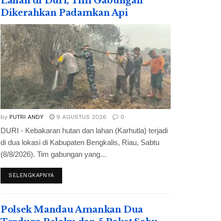
Lahan di Duri, Tim Gabungan
Dikerahkan Padamkan Api
by
PUTRI ANDY
9 AGUSTUS 2026
0
DURI - Kebakaran hutan dan lahan (Karhutla) terjadi
di dua lokasi di Kabupaten Bengkalis, Riau, Sabtu
(8/8/2026). Tim gabungan yang...
SELENGKAPNYA
Polsek Mandau Amankan Dua